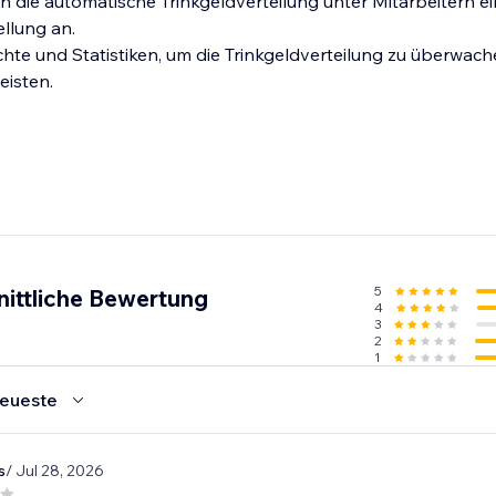
en die automatische Trinkgeldverteilung unter Mitarbeitern e
llung an.
chte und Statistiken, um die Trinkgeldverteilung zu überwach
eisten.
5
nittliche Bewertung
4
3
2
1
eueste
s
/ Jul 28, 2026