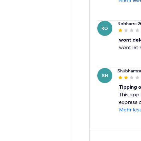
Mehr les
Robharris2
RO
wont del
Shubhamra
SH
Tipping 
This app 
express c
Mehr les