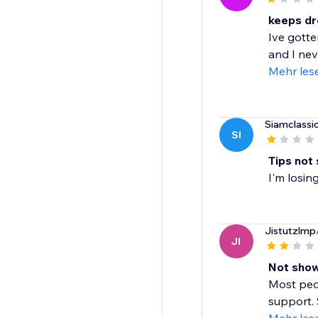
keeps dr
Ive gotte
and I nev
Mehr les
Siamclassi
SI
Tips not
I'm losin
Jistutzlmp
JI
Not show
Most peop
support. S