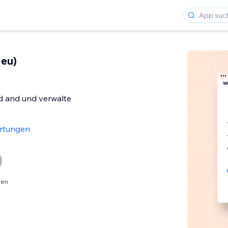
Neu)
d and und verwalte
rtungen
ren