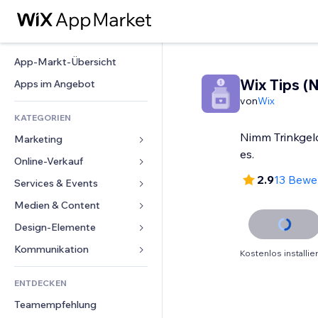
App-Markt-Übersicht
Wix Tips (
Apps im Angebot
von
Wix
KATEGORIEN
Nimm Trinkgel
Marketing
es.
Online-Verkauf
Anzeigen
2.9
13 Bewe
Mobil
Services & Events
Apps für Shops
Statistiken
Versand & Lieferung
Medien & Content
Hotels
Social Media
Verkaufen-Buttons
Events
Design-Elemente
Galerie
SEO
Online-Kurse
Restaurants
Musik
Karten & Navigation
Kommunikation 
Kostenlos installie
Interaktion
Print on Demand
Immobilien
Podcasts
Datenschutz & Sicherheit
Formulare
Website-Einträge
Buchhaltung
ENTDECKEN
Buchungen
Fotografie
Uhr
Blog
E-Mail
Gutscheine & Treuebonus
Teamempfehlung
Video
Seiten-Vorlagen
Umfragen