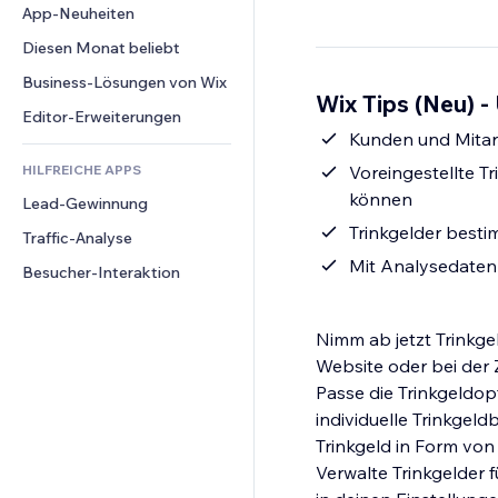
Conversion
Lagerlösungen
App-Neuheiten
PDF
Bildeffekte
Chat
Dropshipping
Dateifreigabe
Diesen Monat beliebt
Buttons & Menüs
Kommentare
Preise & Abonnements
News
Banner & Abzeichen
Business-Lösungen von Wix
Telefon
Wix Tips (Neu) -
Crowdfunding
Content-Dienste
Taschenrechner
Community
Editor-Erweiterungen
Speisen & Getränke
Texteffekte
Kunden und Mitarb
Suche
Bewertungen und Feedback
HILFREICHE APPS
Voreingestellte T
Wetter
CRM
können
Lead-Gewinnung
Diagramme & Tabellen
Trinkgelder besti
Traffic-Analyse
Mit Analysedaten 
Besucher-Interaktion
Nimm ab jetzt Trinkge
Website oder bei der
Passe die Trinkgeldop
individuelle Trinkgel
Trinkgeld in Form vo
Verwalte Trinkgelder f