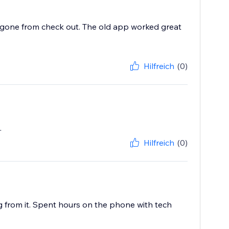
be gone from check out. The old app worked great
Hilfreich
(0)
.
Hilfreich
(0)
g from it. Spent hours on the phone with tech