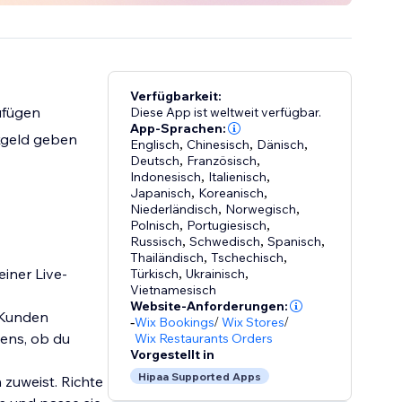
Verfügbarkeit:
ufügen
Diese App ist weltweit verfügbar.
App-Sprachen:
kgeld geben
Englisch
,
Chinesisch
,
Dänisch
,
Deutsch
,
Französisch
,
Indonesisch
,
Italienisch
,
Japanisch
,
Koreanisch
,
Niederländisch
,
Norwegisch
,
Polnisch
,
Portugiesisch
,
Russisch
,
Schwedisch
,
Spanisch
,
Thailändisch
,
Tschechisch
,
einer Live-
Türkisch
,
Ukrainisch
,
Vietnamesisch
Website-Anforderungen:
 Kunden
-
Wix Bookings
/
Wix Stores
/
mens, ob du
Wix Restaurants Orders
Vorgestellt in
Hipaa Supported Apps
 zuweist. Richte