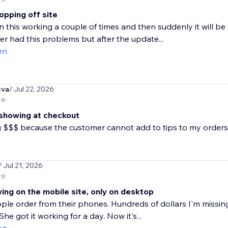
opping off site
n this working a couple of times and then suddenly it will 
er had this problems but after the update...
en
cva
/ Jul 22, 2026
 showing at checkout
g $$$ because the customer cannot add to tips to my orders
/ Jul 21, 2026
ing on the mobile site, only on desktop
le order from their phones. Hundreds of dollars I'm missin
he got it working for a day. Now it's...