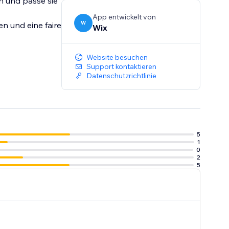
in und passe sie
App entwickelt von
W
en und eine faire
Wix
Website besuchen
Support kontaktieren
Datenschutzrichtlinie
5
1
0
2
5