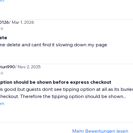
en
0126
/ Mar 1, 2026
ete
turi990
/ Nov 2, 2025
option should be shown before express checkout
is good but guests dont see tipping option at all as its bur
heckout. Therefore the tipping option should be shown...
en
Mehr Bewertungen lesen