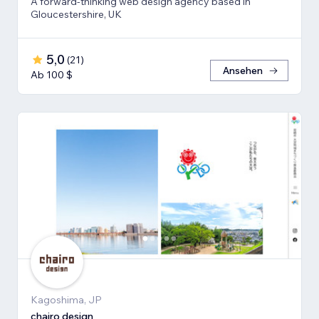
A forward-thinking web design agency based in
Gloucestershire, UK
5,0
(
21
)
Ansehen
Ab 100 $
Kagoshima, JP
chairo design