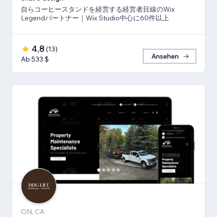
自らコーヒースタンドを経営する経営者目線のWix
Legendパートナー｜Wix Studio中心に60件以上
4,8
(
13
)
Ansehen
Ab 533 $
ON, CA