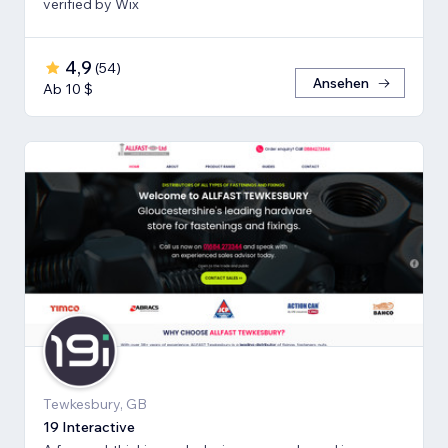
verified by Wix
4,9
(
54
)
Ansehen
Ab 10 $
Tewkesbury, GB
19 Interactive