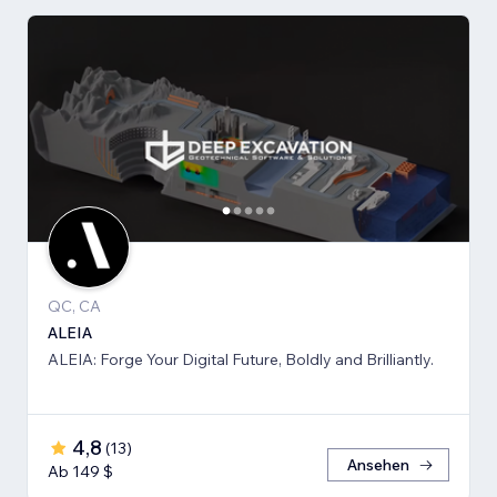
QC, CA
ALEIA
ALEIA: Forge Your Digital Future, Boldly and Brilliantly.
4,8
(
13
)
Ansehen
Ab 149 $