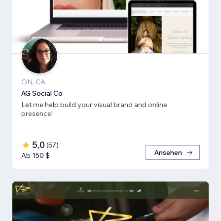
ON, CA
AG Social Co
Let me help build your visual brand and online
presence!
5,0
(
57
)
Ansehen
Ab 150 $