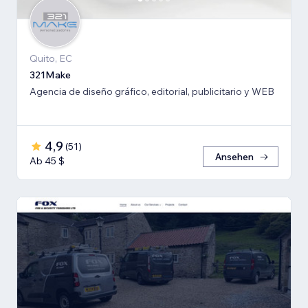
Quito, EC
321Make
Agencia de diseño gráfico, editorial, publicitario y WEB
4,9
(
51
)
Ansehen
Ab 45 $