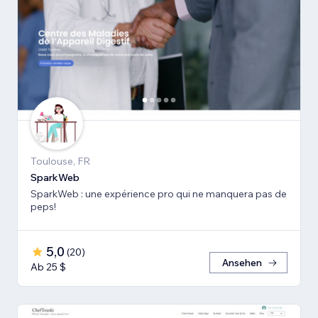
Toulouse, FR
SparkWeb
SparkWeb : une expérience pro qui ne manquera pas de
peps!
5,0
(
20
)
Ansehen
Ab 25 $