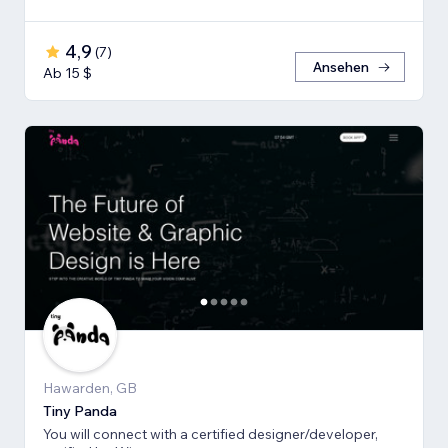
4,9
(
7
)
Ansehen
Ab 15 $
Hawarden, GB
Tiny Panda
You will connect with a certified designer/developer,