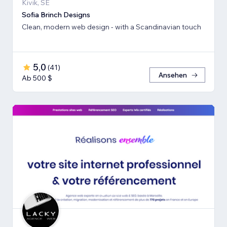
Kivik, SE
Sofia Brinch Designs
Clean, modern web design - with a Scandinavian touch
5,0
(
41
)
Ansehen
Ab 500 $