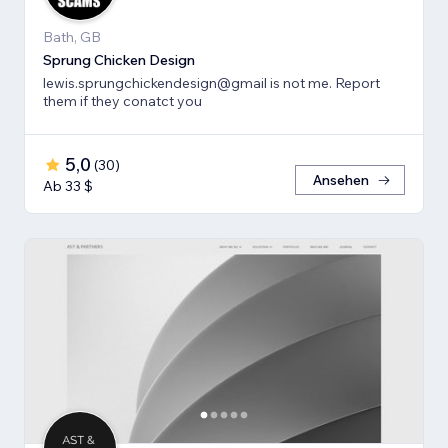
Bath, GB
Sprung Chicken Design
lewis.sprungchickendesign@gmail is not me. Report
them if they conatct you
5,0
(
30
)
Ansehen
Ab 33 $