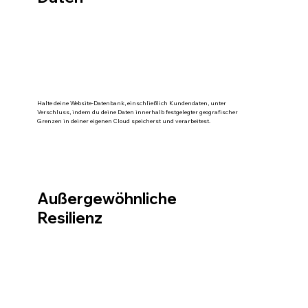
Halte deine Website-Datenbank, einschließlich Kundendaten, unter
Verschluss, indem du deine Daten innerhalb festgelegter geografischer
Grenzen in deiner eigenen Cloud speicherst und verarbeitest.
Außergewöhnliche
Resilienz