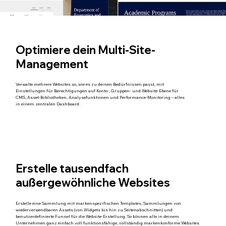
Optimiere dein Multi-Site-
Management
Verwalte mehrere Websites so, wie es zu deinen Bedürfnissen passt, mit
Einstellungen für Berechtigungen auf Konto-, Gruppen- und Website-Ebene für
CMS, Asset-Bibliotheken, Analysefunktionen und Performance-Monitoring – alles
in einem zentralen Dashboard.
Erstelle tausendfach
außergewöhnliche Websites
Erstelle eine Sammlung mit markenspezifischen Templates, Sammlungen von
wiederverwendbaren Assets (von Widgets bis hin zu Seitenabschnitten) und
benutzerdefinierte Funnel für die Website-Erstellung. So können alle in deinem
Unternehmen ganz einfach voll funktionsfähige, vollständig markenkonforme Websites