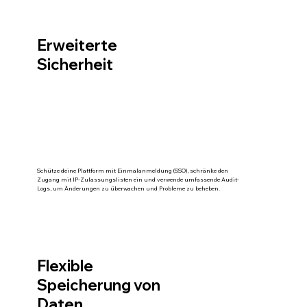
Erweiterte
Sicherheit
Schütze deine Plattform mit Einmalanmeldung (SSO), schränke den
Zugang mit IP-Zulassungslisten ein und verwende umfassende Audit-
Logs, um Änderungen zu überwachen und Probleme zu beheben.
Flexible
Speicherung von
Daten