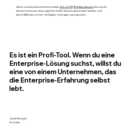
Dank unseres branchenführenden
SLA mit 99,99 % Betriebszeit
kannst du
darauf vertrauen, dass jegliche Traffic-Spitzen gemeistert werden und
deine Websites immer verfügbar sind, egal, was passiert.
Es ist ein Profi-Tool. Wenn du eine
Enterprise-Lösung suchst, willst du
eine von einem Unternehmen, das
die Enterprise-Erfahrung selbst
lebt.
Jacob Murphy
Gründer