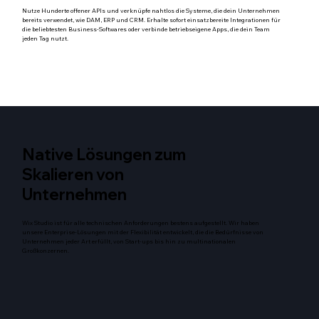
Nutze Hunderte offener APIs und verknüpfe nahtlos die Systeme, die dein Unternehmen
bereits verwendet, wie DAM, ERP und CRM. Erhalte sofort einsatzbereite Integrationen für
die beliebtesten Business-Softwares oder verbinde betriebseigene Apps, die dein Team
jeden Tag nutzt.
Native Lösungen zum
Skalieren von
Unternehmen
Wix Studio ist für alle technischen Anforderungen bestens aufgestellt. Wir haben
unsere Enterprise-Lösungen mit der Flexibilität entwickelt, die die Bedürfnisse von
Unternehmen jeder Art erfüllt, von Start-ups bis hin zu multinationalen
Großkonzernen.