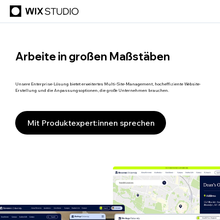
Arbeite in großen Maßstäben
Unsere Enterprise-Lösung bietet erweitertes Multi-Site-Management, hocheffiziente Website-
Erstellung und die Anpassungsoptionen, die große Unternehmen brauchen.
Mit Produktexpert:innen sprechen