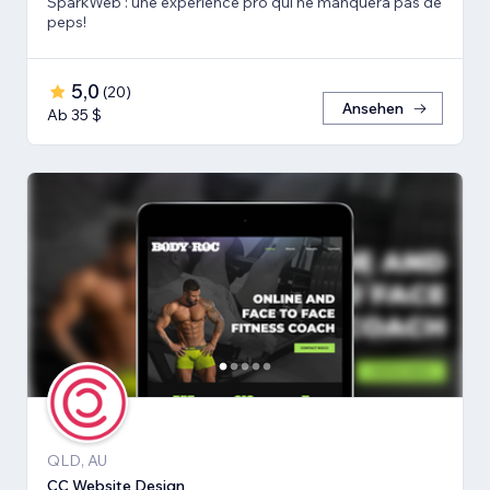
SparkWeb : une expérience pro qui ne manquera pas de
peps!
5,0
(
20
)
Ansehen
Ab 35 $
QLD, AU
CC Website Design