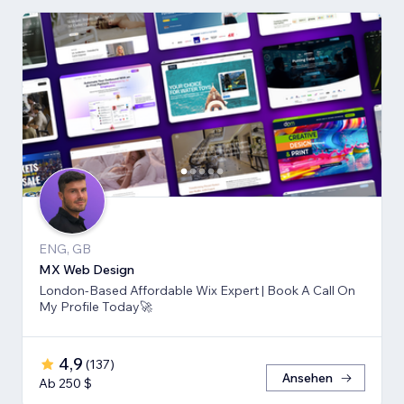
ENG, GB
MX Web Design
London-Based Affordable Wix Expert | Book A Call On
My Profile Today🚀
4,9
(
137
)
Ansehen
Ab 250 $