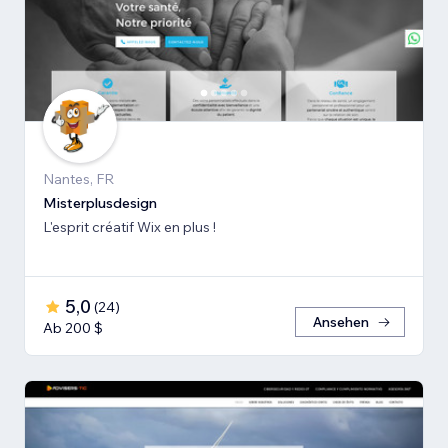
Nantes, FR
Misterplusdesign
L'esprit créatif Wix en plus !
5,0
(
24
)
Ansehen
Ab 200 $