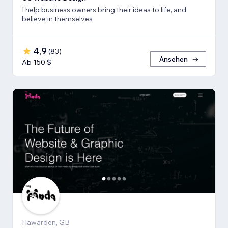
I help business owners bring their ideas to life, and
believe in themselves
4,9
(
83
)
Ansehen
Ab 150 $
Hawarden, GB