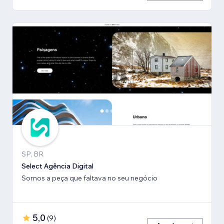
SP, BR
Select Agência Digital
Somos a peça que faltava no seu negócio
5,0
(
9
)