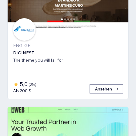
ENG, GB
DIGINEST
The theme you will fall for
5,0
(
28
)
Ansehen
Ab 200 $