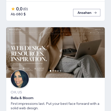
0,0
(
0
)
Ansehen
Ab 680 $
OH, US
Bella & Bloom
First impressions last. Put your best face forward with a
solid web design.