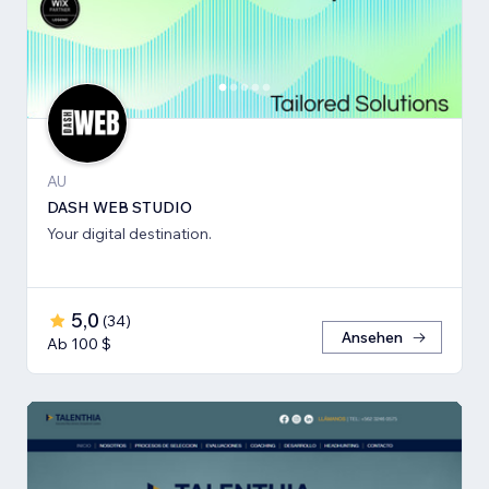
AU
DASH WEB STUDIO
Your digital destination.
5,0
(
34
)
Ansehen
Ab 100 $