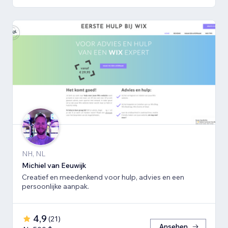
NH, NL
Michiel van Eeuwijk
Creatief en meedenkend voor hulp, advies en een
persoonlijke aanpak.
4,9
(
21
)
Ansehen