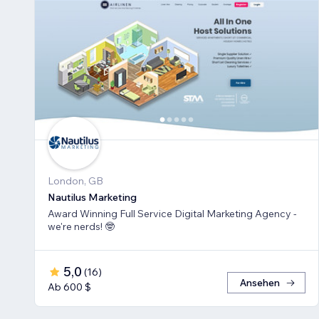
London, GB
Nautilus Marketing
Award Winning Full Service Digital Marketing Agency -
we're nerds! 🤓
5,0
(
16
)
Ansehen
Ab 600 $