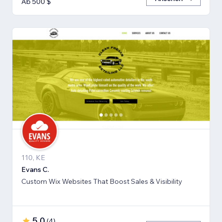
Ab 500 $
110, KE
Evans C.
Custom Wix Websites That Boost Sales & Visibility
5,0
(
4
)