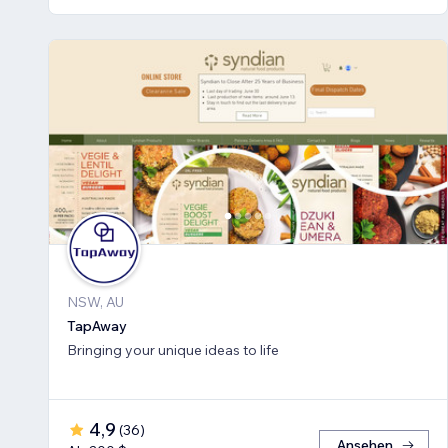
NSW, AU
TapAway
Bringing your unique ideas to life
4,9
(
36
)
Ansehen