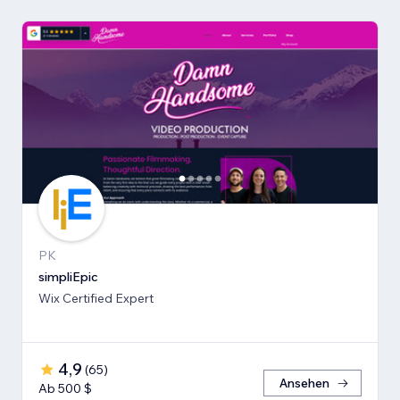
PK
simpliEpic
Wix Certified Expert
4,9
(
65
)
Ansehen
Ab 500 $