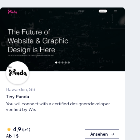
Hawarden, GB
Tiny Panda
You will connect with a certified designer/developer,
verified by Wix
4,9
(
54
)
Ansehen
Ab 1 $