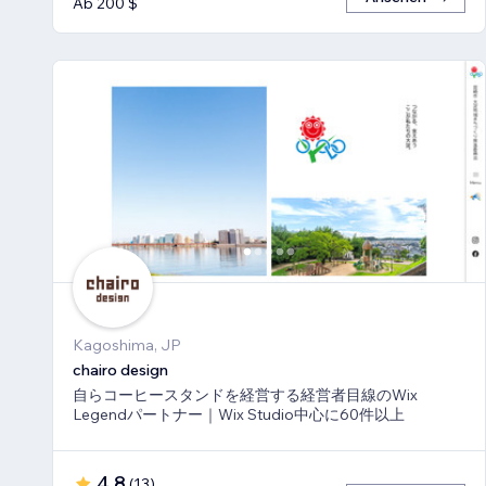
Ab 200 $
Kagoshima, JP
chairo design
自らコーヒースタンドを経営する経営者目線のWix
Legendパートナー｜Wix Studio中心に60件以上
4,8
(
13
)