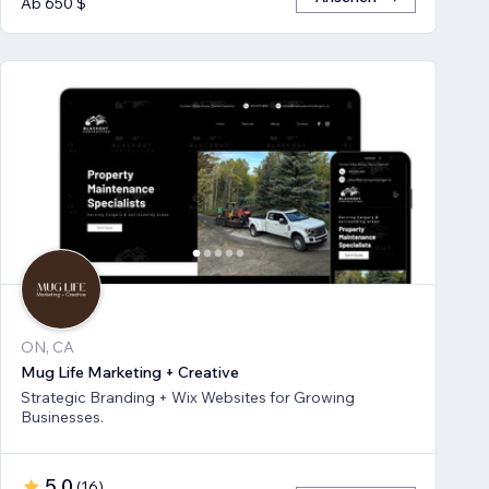
Ab 650 $
ON, CA
Mug Life Marketing + Creative
Strategic Branding + Wix Websites for Growing
Businesses.
5,0
(
16
)