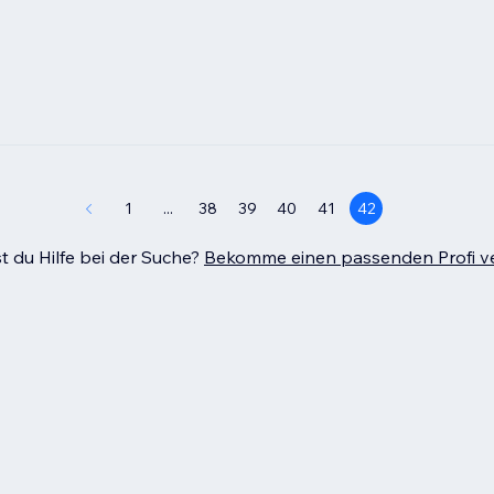
1
...
38
39
40
41
42
t du Hilfe bei der Suche?
Bekomme einen passenden Profi ve