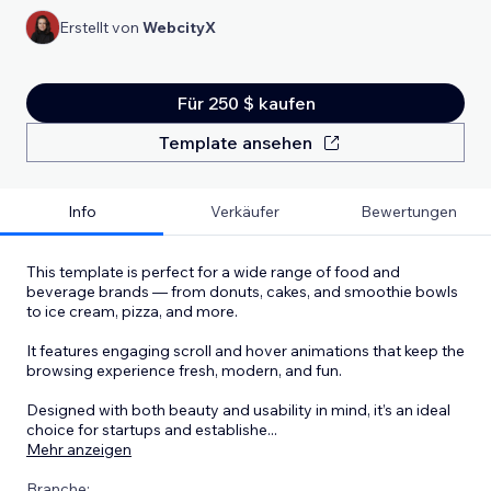
Erstellt von
WebcityX
Für 250 $ kaufen
Template ansehen
Info
Verkäufer
Bewertungen
This template is perfect for a wide range of food and
beverage brands — from donuts, cakes, and smoothie bowls
to ice cream, pizza, and more.
It features engaging scroll and hover animations that keep the
browsing experience fresh, modern, and fun.
Designed with both beauty and usability in mind, it’s an ideal
choice for startups and establishe
...
Mehr anzeigen
Branche: