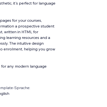
hetic, it's perfect for language
 pages for your courses,
formation a prosp
ective student
est, written in HTML for
ing learning resources and a
ssly. The intuitive design
to enrolment, helping you grow
on for any modern language
emplate-Sprache:
glish