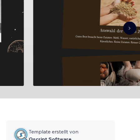
Template erstellt von
Qscript Software