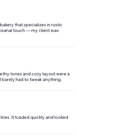
akery that specializes in rustic
rtisanal touch — my client was
 earthy tones and cozy layout were a
I barely had to tweak anything.
ries. It loaded quickly and looked