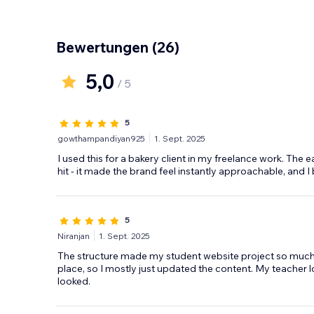
Bewertungen
(26)
5,0
/ 5
5
gowthampandiyan925
1. Sept. 2025
I used this for a bakery client in my freelance work. The
hit - it made the brand feel instantly approachable, and I
5
Niranjan
1. Sept. 2025
The structure made my student website project so much eas
place, so I mostly just updated the content. My teacher 
looked.