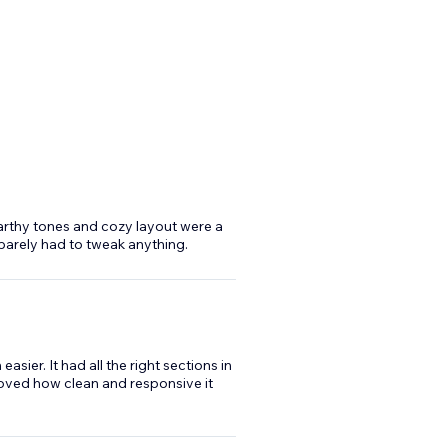
 earthy tones and cozy layout were a
 barely had to tweak anything.
ier. It had all the right sections in
loved how clean and responsive it