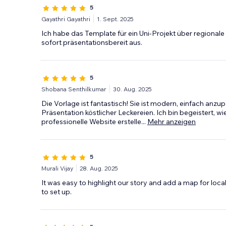
5
Gayathri Gayathri
1. Sept. 2025
Ich habe das Template für ein Uni-Projekt über regional
sofort präsentationsbereit aus.
5
Shobana Senthilkumar
30. Aug. 2025
Die Vorlage ist fantastisch! Sie ist modern, einfach anzu
Präsentation köstlicher Leckereien. Ich bin begeistert, wi
professionelle Website erstelle
...
Mehr anzeigen
5
Murali Vijay
28. Aug. 2025
It was easy to highlight our story and add a map for local 
to set up.