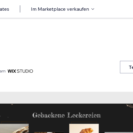
ates
Im Marketplace verkaufen
T
t am