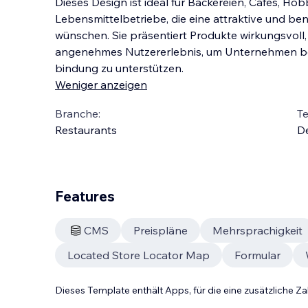
Dieses Design ist ideal für Bäckereien, Cafés, H
Lebensmittelbetriebe, die eine attraktive und be
wünschen. Sie präsentiert Produkte wirkungsvoll, 
angenehmes Nutzererlebnis, um Unternehmen b
bindung zu unterstützen.
Weniger anzeigen
Branche:
T
Restaurants
D
Features
CMS
Preispläne
Mehrsprachigkeit
Located Store Locator Map
Formular
Dieses Template enthält Apps, für die eine zusätzliche 