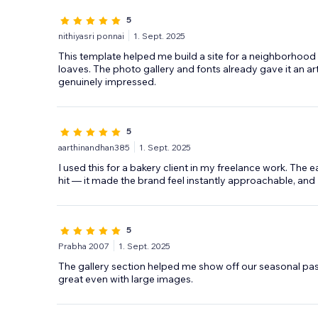
5
nithiyasri ponnai
1. Sept. 2025
This template helped me build a site for a neighborhood b
loaves. The photo gallery and fonts already gave it an a
genuinely impressed.
5
aarthinandhan385
1. Sept. 2025
I used this for a bakery client in my freelance work. The
hit — it made the brand feel instantly approachable, and 
5
Prabha 2007
1. Sept. 2025
The gallery section helped me show off our seasonal past
great even with large images.