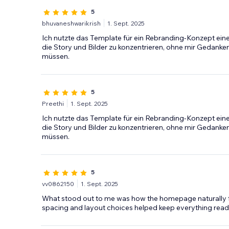
5
bhuvaneshwarikrish
1. Sept. 2025
Ich nutzte das Template für ein Rebranding-Konzept einer
die Story und Bilder zu konzentrieren, ohne mir Gedanke
müssen.
5
Preethi
1. Sept. 2025
Ich nutzte das Template für ein Rebranding-Konzept einer
die Story und Bilder zu konzentrieren, ohne mir Gedanke
müssen.
5
vv0862150
1. Sept. 2025
What stood out to me was how the homepage naturally f
spacing and layout choices helped keep everything read