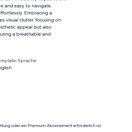
ive and easy to navigate,
ffortlessly. Embracing a
s visual clutter, focusing on
esthetic appeal but also
suring a breathable and
emplate-Sprache:
glish
Zahlung oder ein Premium-Abonnement erforderlich ist.