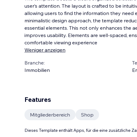
user’s attention. The layout is crafted to be intuit
allowing users to find the information they need e
minimalistic design approach, the template reduce
essential elements. This not only enha
nces the a
improves usability. Elements are well-spaced, en
comfortable viewing experience
Weniger anzeigen
Branche:
T
Immobilien
En
Features
Mitgliederbereich
Shop
Dieses Template enthält Apps, für die eine zusätzliche 