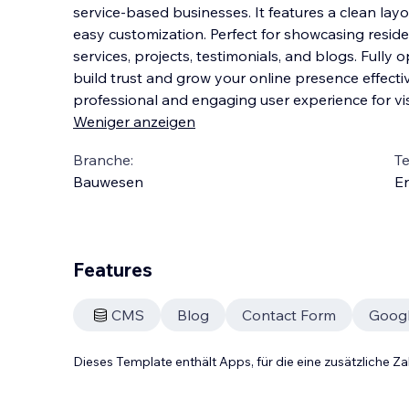
service-based businesses. It features a clean lay
easy customization. Perfect for showcasing residen
services, projects, testimonials, and blogs. Fully op
build trust and grow your onl
ine presence effectiv
professional and engaging user experience for vis
Weniger anzeigen
Branche:
T
Bauwesen
En
Features
CMS
Blog
Contact Form
Goog
Dieses Template enthält Apps, für die eine zusätzliche 