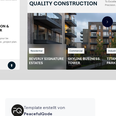
Template erstellt von
PeacefulQode