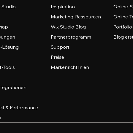
 Studio
Inspiration
Online-S
Marketing-Ressourcen
Online-
emap
Wix Studio Blog
Portfoli
sungen
Partnerprogramm
Blog ers
-Lösung
Support
Preise
-Tools
Markenrichtlinien
ntegrationen
eit & Performance
s