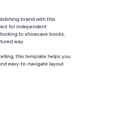
blishing brand with this
fect for independent
s looking to showcase books,
ctur
ed way.
elling, this template helps you
and easy-to-navigate layout.