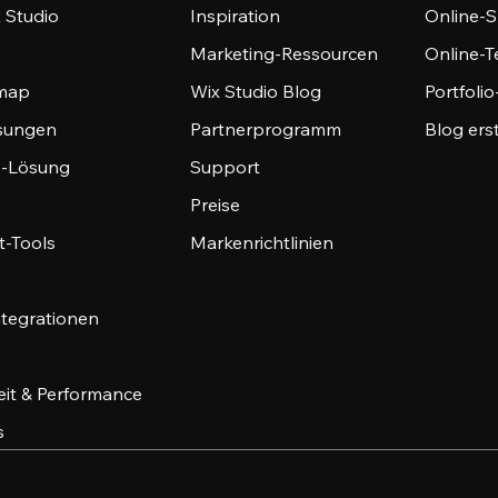
 Studio
Inspiration
Online-S
Marketing-Ressourcen
Online-
emap
Wix Studio Blog
Portfoli
sungen
Partnerprogramm
Blog ers
-Lösung
Support
Preise
-Tools
Markenrichtlinien
ntegrationen
eit & Performance
s