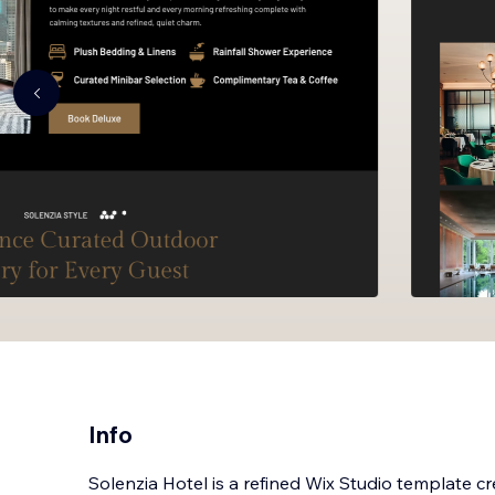
Info
Solenzia Hotel is a refined Wix Studio template cre