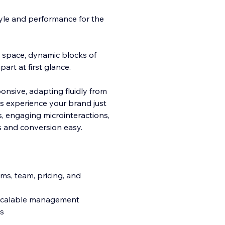
tyle and performance for the
e space, dynamic blocks of
art at first glance.
ponsive,
adapting fluidly from
s experience your brand just
s, engaging microinteractions,
s and conversion easy.
s, team, pricing, and
scalable management
ms