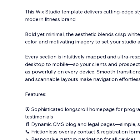
This Wix Studio template delivers cutting-edge s
modern fitness brand.
Bold yet minimal, the aesthetic blends crisp whit
color, and motivating imagery to set your studio ap
Every section is intuitively mapped and ultra-res
desktop to mobile—so your clients and prospect
as powerfully on every device. Smooth transition
and scannable layouts make navigation effortles
Features:
🎯 Sophisticated longscroll homepage for program
testimonials
📄 Dynamic CMS blog and legal pages—simple, 
📞 Frictionless overlay contact & registration for
📱 Responsive custom navigation for all devices