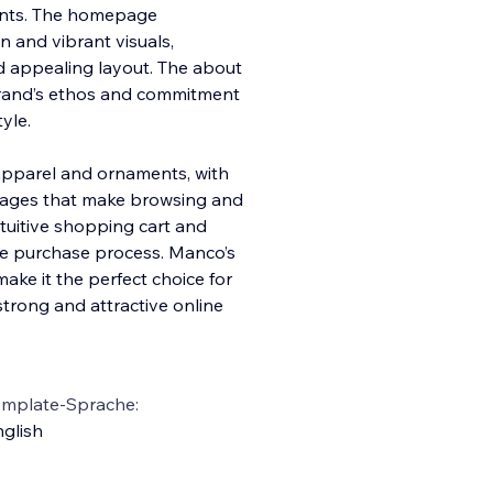
ments. The homepage
n and vibrant visuals,
d appealing layout. The about
rand’s e
thos and commitment
yle.
apparel and ornaments, with
images that make browsing and
tuitive shopping cart and
e purchase process. Manco’s
ake it the perfect choice for
strong and attractive online
emplate-Sprache:
glish