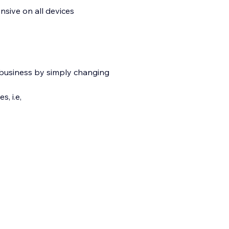
nsive on all devices
 business by simply changing
, i.e,