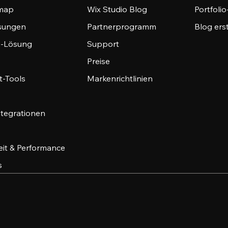
emap
Wix Studio Blog
Portfoli
sungen
Partnerprogramm
Blog ers
-Lösung
Support
Preise
-Tools
Markenrichtlinien
ntegrationen
eit & Performance
s