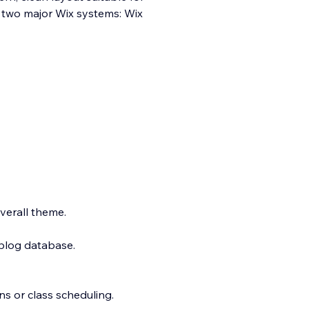
ng two major Wix systems: Wix
overall theme.
 blog database.
ns or class scheduling.