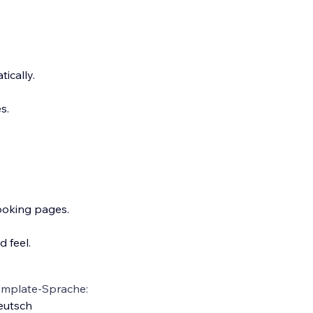
ically.
s.
ooking pages.
 feel.
emplate-Sprache:
eutsch