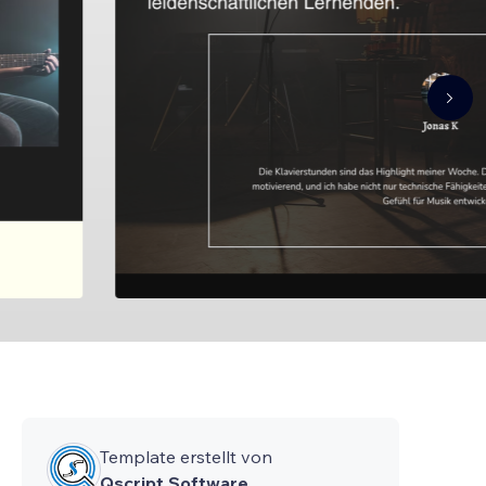
Template erstellt von
Qscript Software