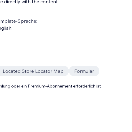
 directly with the content.
emplate-Sprache:
glish
Located Store Locator Map
Formular
Zahlung oder ein Premium-Abonnement erforderlich ist.