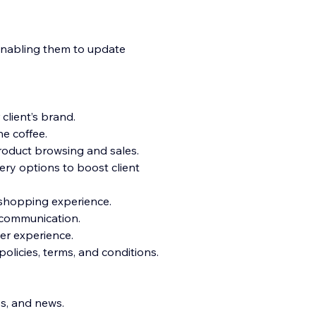
 enabling them to update
lient’s brand.
he coffee.
oduct browsing and sales.
ery options to boost client
 shopping experience.
r communication.
er experience.
olicies, terms, and conditions.
es, and news.