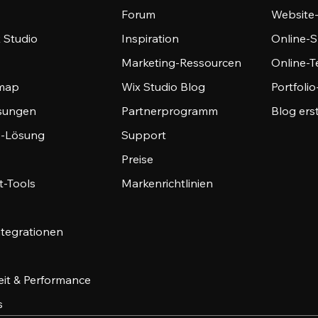
Forum
Website
 Studio
Inspiration
Online-S
Marketing-Ressourcen
Online-
emap
Wix Studio Blog
Portfoli
sungen
Partnerprogramm
Blog ers
-Lösung
Support
Preise
-Tools
Markenrichtlinien
ntegrationen
eit & Performance
s