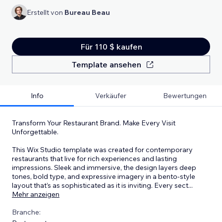
Erstellt von
Bureau Beau
Für 110 $ kaufen
Template ansehen
Info
Verkäufer
Bewertungen
Transform Your Restaurant Brand. Make Every Visit
Unforgettable.
This Wix Studio template was created for contemporary
restaurants that live for rich experiences and lasting
impressions. Sleek and immersive, the design layers deep
tones, bold type, and expressive imagery in a bento-style
layout that’s as sophisticated as it is inviting. Every sect
...
Mehr anzeigen
Branche: