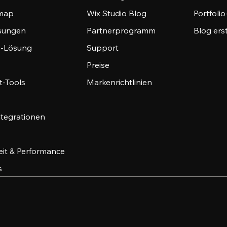
emap
Wix Studio Blog
Portfoli
sungen
Partnerprogramm
Blog ers
-Lösung
Support
Preise
-Tools
Markenrichtlinien
ntegrationen
eit & Performance
s