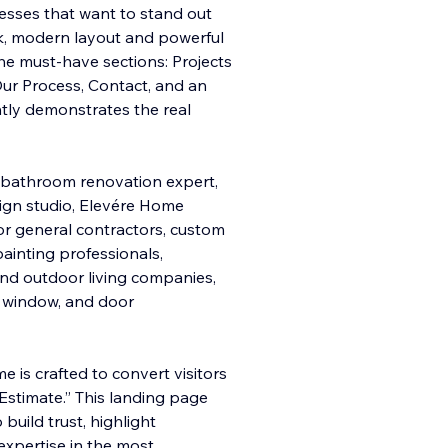
nesses that want to stand out
ek, modern layout and powerful
 the must-have sections: Projects
ur Process, Contact, and an
ntly demonstrates the real
 bathroom renovation expert,
sign studio, Elevére Home
 for general contractors, custom
 painting professionals,
d outdoor living companies,
g, window, and door
 is crafted to convert visitors
r Estimate.” This landing page
 build trust, highlight
xpertise in the most