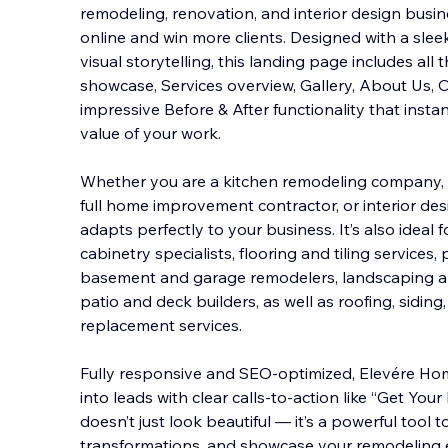
remodeling, renovation, and interior design busi
online and win more clients. Designed with a sle
visual storytelling, this landing page includes all
showcase, Services overview, Gallery, A
bout Us, O
impressive Before & After functionality that insta
value of your work.
Whether you are a kitchen remodeling company,
full home improvement contractor, or interior de
adapts perfectly to your business. It’s also ideal
cabinetry specialists, flooring and tiling services,
basement and garage remodelers, landscaping an
patio and deck builders, as well as roofing, sidin
replacement services.
Fully responsive and SEO-optimized, Elevére Home
into leads with clear calls-to-action like “Get You
doesn’t just look beautiful — it’s a powerful tool to
transformations, and showcase your remodeling e