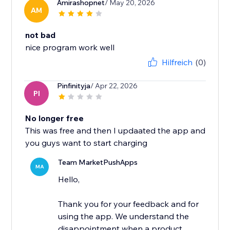
Amirashopnet
/ May 20, 2026
AM
not bad
nice program work well
Hilfreich
(0)
Pinfinityja
/ Apr 22, 2026
PI
No longer free
This was free and then I updaated the app and
you guys want to start charging
Team MarketPushApps
MA
Hello,
Thank you for your feedback and for
using the app. We understand the
disappointment when a product