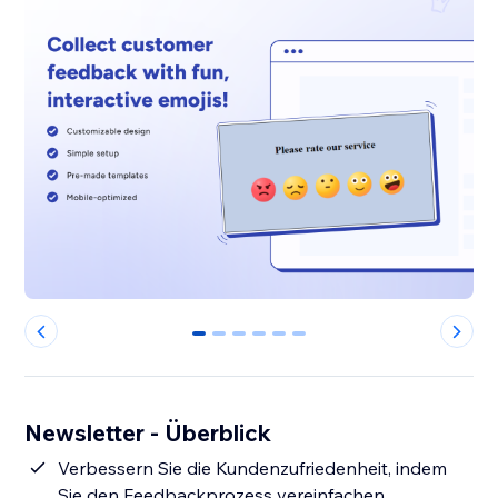
0
1
2
3
4
5
Newsletter - Überblick
Verbessern Sie die Kundenzufriedenheit, indem
Sie den Feedbackprozess vereinfachen.