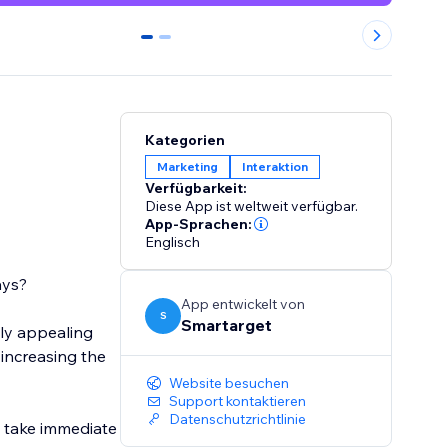
0
1
Kategorien
Marketing
Interaktion
Verfügbarkeit:
Diese App ist weltweit verfügbar.
App-Sprachen:
Englisch
ays?
App entwickelt von
S
Smartarget
lly appealing
 increasing the
Website besuchen
Support kontaktieren
Datenschutzrichtlinie
o take immediate