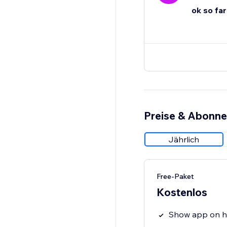
ok so far
Preise & Abonn
Jährlich
Free-Paket
Kostenlos
Show app on 