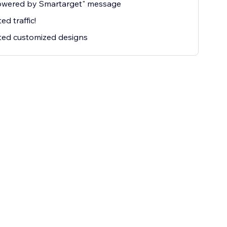
owered by Smartarget" message
ed traffic!
ted customized designs