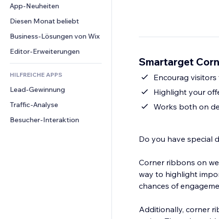
Conversion
Lagerlösungen
App-Neuheiten
PDF
Bildeffekte
Chat
Dropshipping
Dateifreigabe
Diesen Monat beliebt
Buttons & Menüs
Kommentare
Preise & Abonnements
News
Banner & Abzeichen
Business-Lösungen von Wix
Telefon
Crowdfunding
Content-Dienste
Taschenrechner
Community
Editor-Erweiterungen
Speisen & Getränke
Smartarget Corn
Texteffekte
Suche
Bewertungen und Feedback
HILFREICHE APPS
Wetter
Encourag visitors
CRM
Lead-Gewinnung
Diagramme & Tabellen
Highlight your of
Traffic-Analyse
Works both on de
Besucher-Interaktion
Do you have special d
Corner ribbons on webs
way to highlight impo
chances of engageme
Additionally, corner r