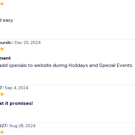
d easy
ursllc
/ Dec 20, 2024
sment
add specials to website during Holidays and Special Events.
7
/ Sep 4, 2024
t it promises!
527
/ Aug 28, 2024