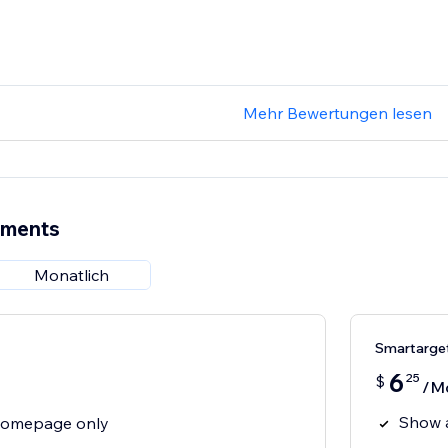
Mehr Bewertungen lesen
ements
Monatlich
Smartarge
6
25
$
/M
Show 
homepage only