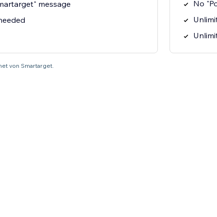
No "P
martarget" message
Unlimit
 needed
Unlimi
net von Smartarget.