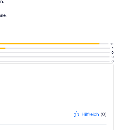
n.
le.
11
1
0
0
0
Hilfreich
(0)