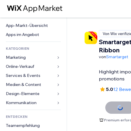
App-Markt-Übersicht
Von Wix verifizi
Apps im Angebot
Smartarget
KATEGORIEN
Ribbon
von
Smartarget
Marketing
Online-Verkauf
Anzeigen
Highlight impo
Mobil
Services & Events
Apps für Shops
promotions
Statistiken
Versand & Lieferung
Medien & Content
Hotels
5.0
12 Bewe
Social Media
Verkaufen-Buttons
Events
Design-Elemente
Galerie
SEO
Online-Kurse
Restaurants
Musik
Karten & Navigation
Kommunikation 
Interaktion
Print on Demand
Immobilien
Podcasts
Datenschutz & Sicherheit
Formulare
Website-Einträge
Buchhaltung
ENTDECKEN
Buchungen
Fotografie
Uhr
Blog
Premium erford
E-Mail
Gutscheine & Treuebonus
Teamempfehlung
Video
Seiten-Vorlagen
Umfragen