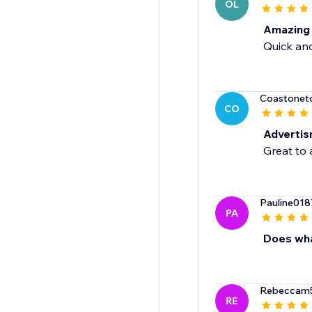
OL
Amazing
Quick an
Coastoneto
CO
Adverti
Great to 
Pauline018
PA
Does wha
Rebeccam
RE