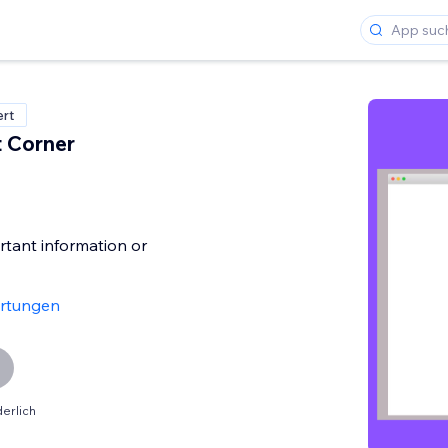
ert
 Corner
rtant information or
rtungen
erlich