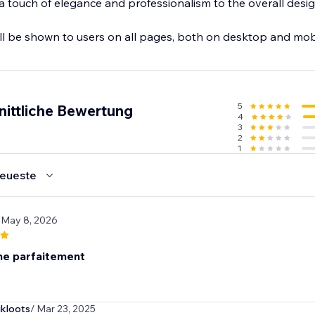
a touch of elegance and professionalism to the overall desig
l be shown to users on all pages, both on desktop and mobi
5
nittliche Bewertung
4
3
2
1
eueste
 May 8, 2026
ne parfaitement
ikloots
/ Mar 23, 2025