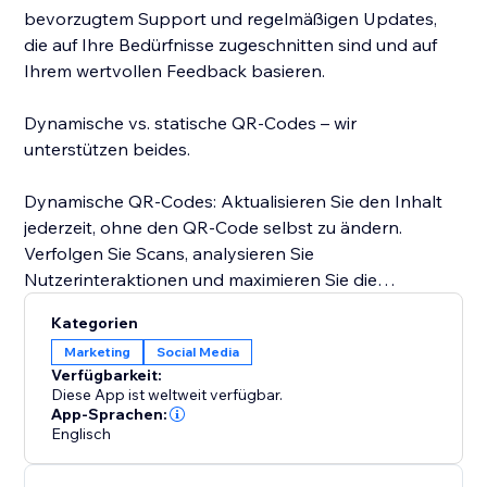
bevorzugtem Support und regelmäßigen Updates,
die auf Ihre Bedürfnisse zugeschnitten sind und auf
Ihrem wertvollen Feedback basieren.
Dynamische vs. statische QR-Codes – wir
unterstützen beides.
Dynamische QR-Codes: Aktualisieren Sie den Inhalt
jederzeit, ohne den QR-Code selbst zu ändern.
Verfolgen Sie Scans, analysieren Sie
Nutzerinteraktionen und maximieren Sie die
Flexibilität für Kampagnen und die langfristige
Kategorien
Nutzung.
Marketing
Social Media
Verfügbarkeit:
Statische QR-Codes: Fester Inhalt, der nach der
Diese App ist weltweit verfügbar.
Erstellung nicht mehr geändert werden kann. Ideal für
App-Sprachen:
Englisch
die einmalige Verwendung oder persönliche Projekte,
bei denen Tracking und Aktualisierungen nicht