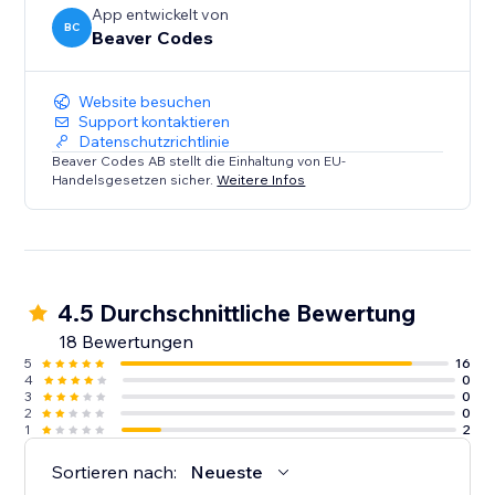
erforderlich sind.
App entwickelt von
BC
Beaver Codes
Ob Sie Flexibilität oder Einfachheit benötigen – wir
haben die passende Lösung.
Website besuchen
Support kontaktieren
Nach der Installation senden Sie uns eine E-M
Datenschutzrichtlinie
Beaver Codes AB stellt die Einhaltung von EU-
Handelsgesetzen sicher.
Weitere Infos
4.5 Durchschnittliche Bewertung
18 Bewertungen
5
16
4
0
3
0
2
0
1
2
Sortieren nach:
Neueste