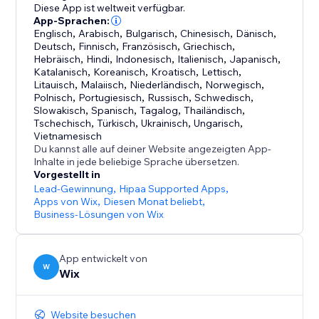
Erkenntnisse darüber zu liefern, wonach deine
Diese App ist weltweit verfügbar.
Kunden suchen und wie du dein Unternehmen
App-Sprachen:
Englisch
,
Arabisch
,
Bulgarisch
,
Chinesisch
,
Dänisch
,
verbessern kannst.
Deutsch
,
Finnisch
,
Französisch
,
Griechisch
,
Hebräisch
,
Hindi
,
Indonesisch
,
Italienisch
,
Japanisch
,
Bisher bekannt als Wix AI Site-Chat, wurde Smart
Katalanisch
,
Koreanisch
,
Kroatisch
,
Lettisch
,
Litauisch
,
Malaiisch
,
Niederländisch
,
Norwegisch
,
Chat jetzt upgegradet, um Live-Chat (manuell) zu
Polnisch
,
Portugiesisch
,
Russisch
,
Schwedisch
,
umfassen – und wurde entwickelt, um den alten Chat
Slowakisch
,
Spanisch
,
Tagalog
,
Thailändisch
,
Tschechisch
,
Türkisch
,
Ukrainisch
,
Ungarisch
,
Vietnamesisch
Du kannst alle auf deiner Website angezeigten App-
Inhalte in jede beliebige Sprache übersetzen.
Vorgestellt in
Lead-Gewinnung
,
Hipaa Supported Apps
,
Apps von Wix
,
Diesen Monat beliebt
,
Business-Lösungen von Wix
App entwickelt von
W
Wix
Website besuchen