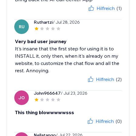
Hilfreich
(1)
Ruthartzi
/ Jul 28, 2026
RU
Very bad user journey
It's insane that the first step for using it is to
INSTALL it, only then, when it's already on my
website, to customize the chat flow and all the
rest. Annoying.
Hilfreich
(2)
John966647
/ Jul 23, 2026
JO
This thing blowwwwwsss
Hilfreich
(0)
Nellatango
/ Jul 22, 2026