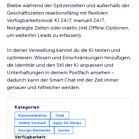
Bleibe während der Spitzenzeiten und außerhalb der
Geschäftszeiten reaktionsfähig mit flexiblen
Verfügbarkeitsmodi: KI 24/7, manuell 24/7,
festgelegte Zeiten oder inaktiv (mit Offline-Optionen,
um weiterhin Leads zu erfassen).
In deiner Verwaltung kannst du die KI testen und
optimieren, Wissen und Einschränkungen hinzufügen,
die Identität und den Stil der KI anpassen und
Unterhaltungen in deinem Postfach ansehen –
dadurch kann der Smart Chat mit der Zeit immer
genauer und hilfreicher werden.
Erhalte einfachen Zugriff auf wichtige Chat-Statistiken,
Kategorien
die dir helfen, mehr über deine Website-Besucher zu
Kommunikation
Chat
erfahren und die Interaktion mit diesen zu verbessern,
Online-Verkauf
Apps für Shops
um Conversions zu steigern. Smart Chat analysiert
Design-Elemente
Suche
auch deine Unterhaltungen, um dir wichtige
Verfügbarkeit: