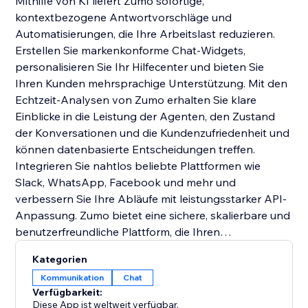
Mithilfe von KI liefert Zumo sofortige,
kontextbezogene Antwortvorschläge und
Automatisierungen, die Ihre Arbeitslast reduzieren.
Erstellen Sie markenkonforme Chat-Widgets,
personalisieren Sie Ihr Hilfecenter und bieten Sie
Ihren Kunden mehrsprachige Unterstützung. Mit den
Echtzeit-Analysen von Zumo erhalten Sie klare
Einblicke in die Leistung der Agenten, den Zustand
der Konversationen und die Kundenzufriedenheit und
können datenbasierte Entscheidungen treffen.
Integrieren Sie nahtlos beliebte Plattformen wie
Slack, WhatsApp, Facebook und mehr und
verbessern Sie Ihre Abläufe mit leistungsstarker API-
Anpassung. Zumo bietet eine sichere, skalierbare und
benutzerfreundliche Plattform, die Ihren
Kundensupport in ein personalisiertes und effizientes
Kategorien
Erlebnis verwandelt.
Kommunikation
Chat
Verfügbarkeit:
Diese App ist weltweit verfügbar.