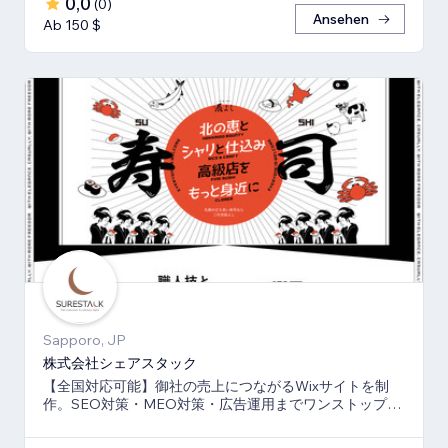
0,0
(
0
)
Ansehen
Ab 150 $
Sapporo, JP
株式会社シェアスタック
【全国対応可能】御社の売上につながるWixサイトを制
作。SEO対策・MEO対策・広告運用までワンストップ
で、伴走支援させて頂きます。