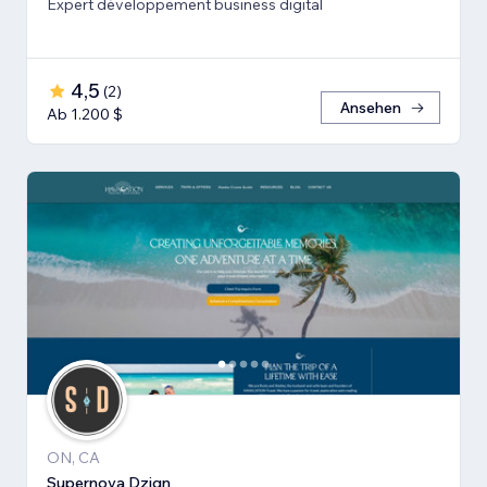
Expert développement business digital
4,5
(
2
)
Ansehen
Ab 1.200 $
ON, CA
Supernova Dzign