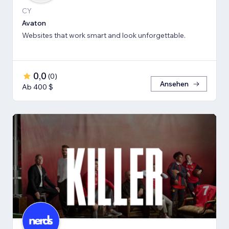
CY
Avaton
Websites that work smart and look unforgettable.
0,0
(
0
)
Ansehen
Ab 400 $