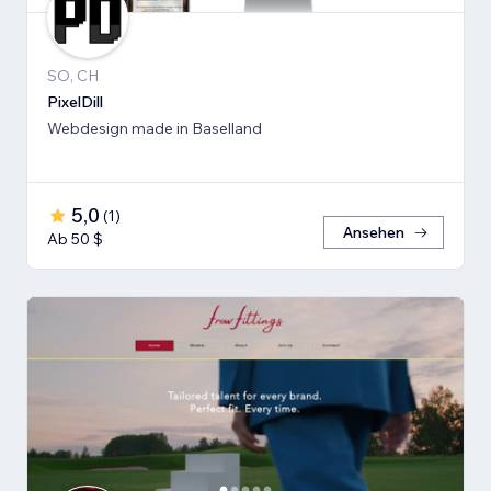
SO, CH
PixelDill
Webdesign made in Baselland
5,0
(
1
)
Ansehen
Ab 50 $