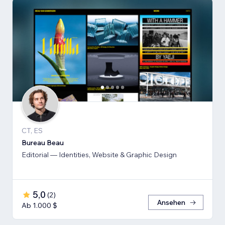
CT, ES
Bureau Beau
Editorial — Identities, Website & Graphic Design
5,0
(
2
)
Ansehen
Ab 1.000 $