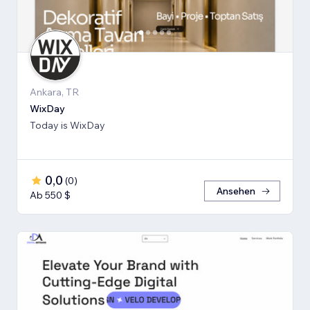
Ankara, TR
WixDay
Today is WixDay
0,0
(
0
)
Ansehen
Ab 550 $