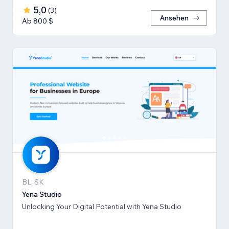
5,0
(
3
)
Ansehen
Ab 800 $
BL, SK
Yena Studio
Unlocking Your Digital Potential with Yena Studio