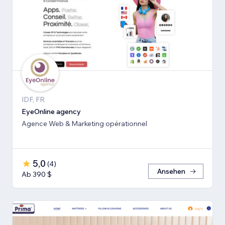
IDF, FR
EyeOnline agency
Agence Web & Marketing opérationnel
5,0
(
4
)
Ansehen
Ab 390 $