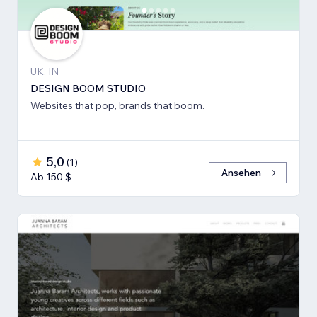
UK, IN
DESIGN BOOM STUDIO
Websites that pop, brands that boom.
5,0
(
1
)
Ansehen
Ab 150 $