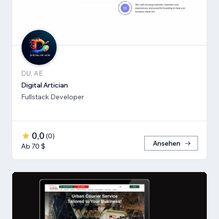
DU, AE
Digital Artician
Fullstack Developer
0,0
(
0
)
Ansehen
Ab 70 $