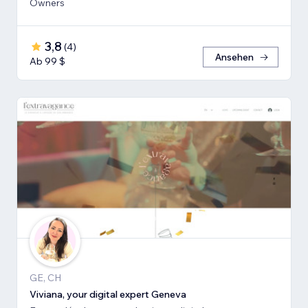
Owners
3,8
(
4
)
Ansehen
Ab 99 $
GE, CH
Viviana, your digital expert Geneva