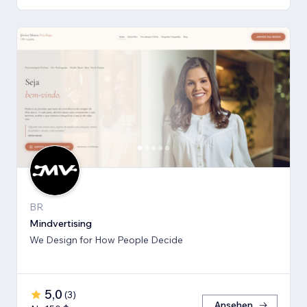
BR
Mindvertising
We Design for How People Decide
5,0
(
3
)
Ansehen