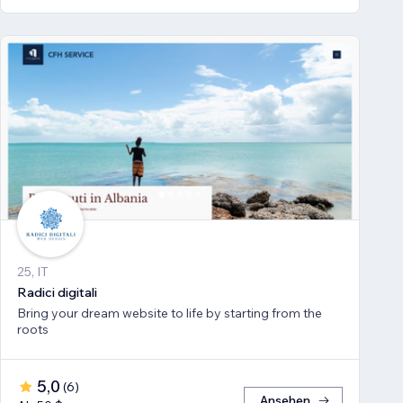
25, IT
Radici digitali
Bring your dream website to life by starting from the
roots
5,0
(
6
)
Ansehen