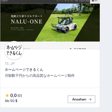
13, JP
ホームページできるくん
月額数千円からの高品質なホームページ制作
0,0
(
0
)
Ansehen
Ab 50 $