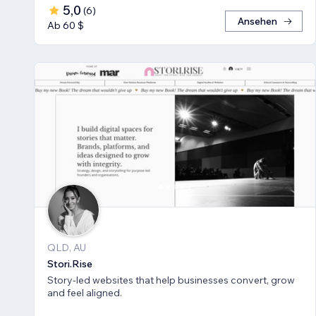
5,0
(
6
)
Ansehen
Ab 60 $
QLD, AU
Stori.Rise
Story-led websites that help businesses convert, grow
and feel aligned.