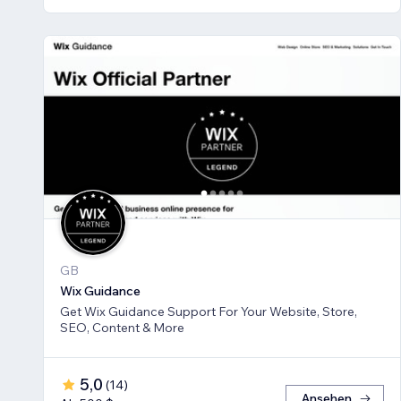
GB
Wix Guidance
Get Wix Guidance Support For Your Website, Store,
SEO, Content & More
5,0
(
14
)
Ansehen