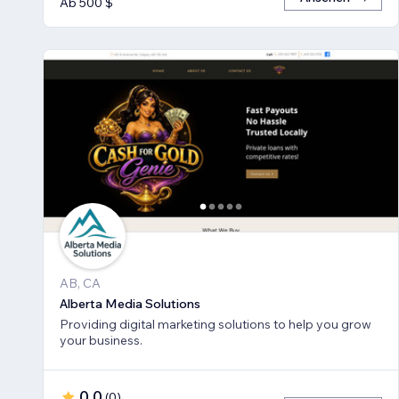
Ab 500 $
AB, CA
Alberta Media Solutions
Providing digital marketing solutions to help you grow
your business.
0,0
(
0
)