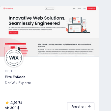
HE, DE
Elite EnKode
Der Wix-Experte
4,8
(
8
)
Ansehen
Ab 300 $