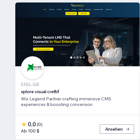
ENG, GB
xplore visual cre8if
Wix Legend Partner crafting immersive CMS
experiences & boosting conversion
0,0
(
0
)
Ansehen
Ab 100 $