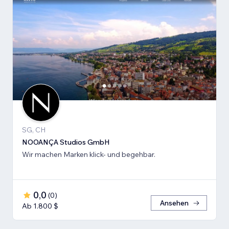
SG, CH
NOOANÇA Studios GmbH
Wir machen Marken klick- und begehbar.
0,0
(
0
)
Ansehen
Ab 1.800 $