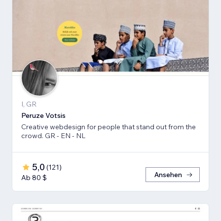
I, GR
Peruze Votsis
Creative webdesign for people that stand out from the
crowd. GR - EN - NL
5,0
(
121
)
Ansehen
Ab 80 $