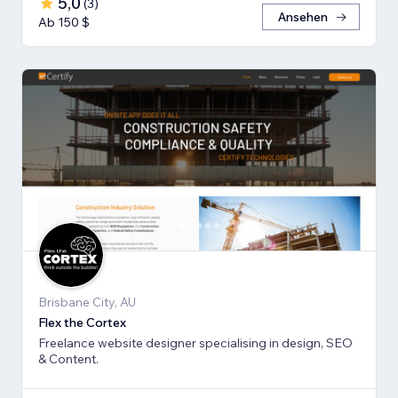
5,0
(
3
)
Ansehen
Ab 150 $
Brisbane City, AU
Flex the Cortex
Freelance website designer specialising in design, SEO
& Content.