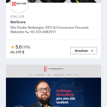
ENG, GB
NetXcore
Wix Studio Redesigns, SEO & Conversion Focused
Websites 📞+92 333 4482911
5,0
(
175
)
Ansehen
Ab 295 $