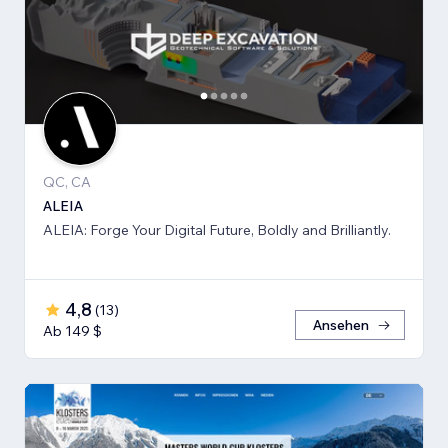
QC, CA
ALEIA
ALEIA: Forge Your Digital Future, Boldly and Brilliantly.
4,8
(
13
)
Ansehen
Ab 149 $