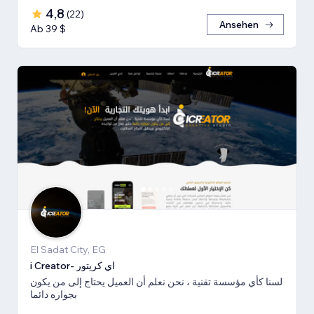
4,8
(
22
)
Ansehen
Ab 39 $
El Sadat City, EG
i Creator- اي كريتور
لسنا كأي مؤسسة تقنية ، نحن نعلم أن العميل يحتاج إلى من يكون
بجواره دائما