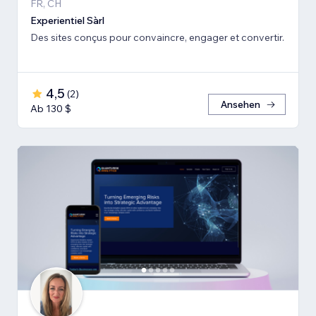
FR, CH
Experientiel Sàrl
Des sites conçus pour convaincre, engager et convertir.
4,5
(
2
)
Ansehen
Ab 130 $