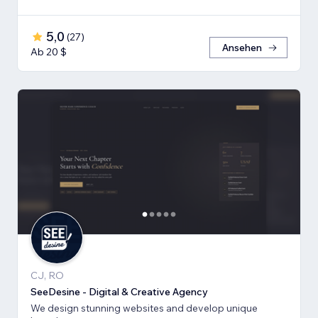
5,0
(
27
)
Ansehen
Ab 20 $
CJ, RO
SeeDesine - Digital & Creative Agency
We design stunning websites and develop unique