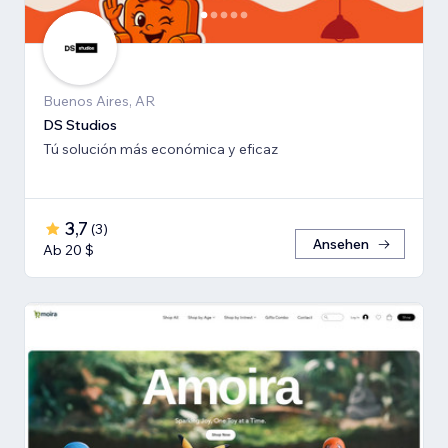
Buenos Aires, AR
DS Studios
Tú solución más económica y eficaz
3,7
(
3
)
Ansehen
Ab 20 $