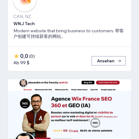
CAN, NZ
WNJ Tech
Modern website that bring business to customers. 帮客
户创建可持续获客的网站。
0,0
(
0
)
Ansehen
Ab 99 $