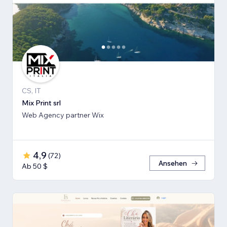
CS, IT
Mix Print srl
Web Agency partner Wix
4,9
(
72
)
Ansehen
Ab 50 $