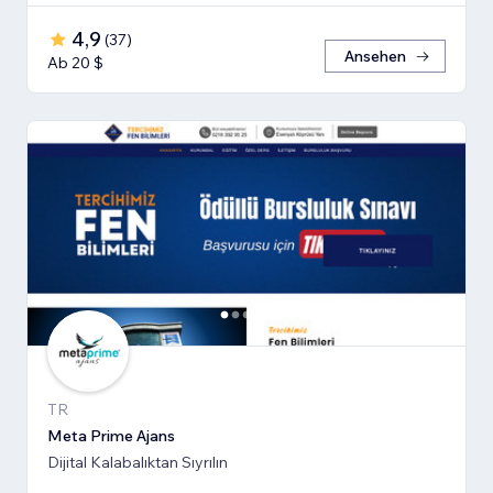
4,9
(
37
)
Ansehen
Ab 20 $
TR
Meta Prime Ajans
Dijital Kalabalıktan Sıyrılın