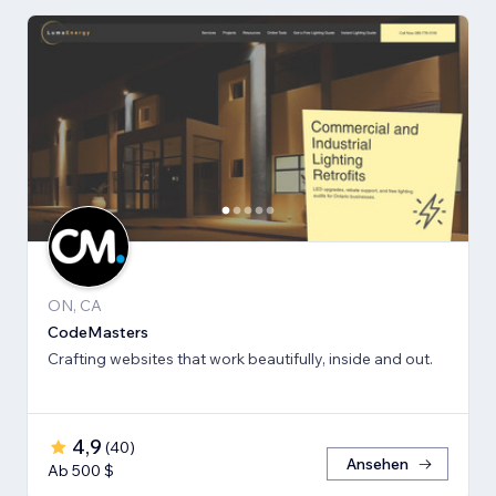
ON, CA
CodeMasters
Crafting websites that work beautifully, inside and out.
4,9
(
40
)
Ansehen
Ab 500 $