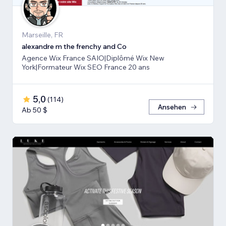
Marseille, FR
alexandre m the frenchy and Co
Agence Wix France SAIO|Diplômé Wix New
York|Formateur Wix SEO France 20 ans
5,0
(
114
)
Ansehen
Ab 50 $