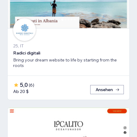
25, IT
Radici digitali
Bring your dream website to life by starting from the
roots
5,0
(
6
)
Ansehen
Ab 20 $