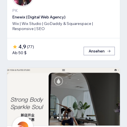
PK
Enewix (Digital Web Agency)
Wix | Wix Studio | GoDaddy & Squarespace |
Responsive | SEO
4,9
(
77
)
Ansehen
Ab 50 $