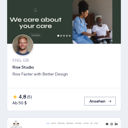
ENG, GB
Rise Studio
Rise Faster with Better Design
4,8
(
5
)
Ansehen
Ab 50 $