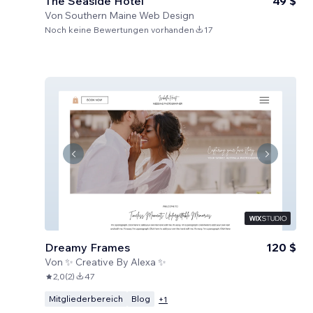
The Seaside Hotel
49 $
Von
Southern Maine Web Design
Noch keine Bewertungen vorhanden
17
Dreamy Frames
120 $
Von
✨ Creative By Alexa ✨
2,0
(
2
)
47
Mitgliederbereich
Blog
+
1