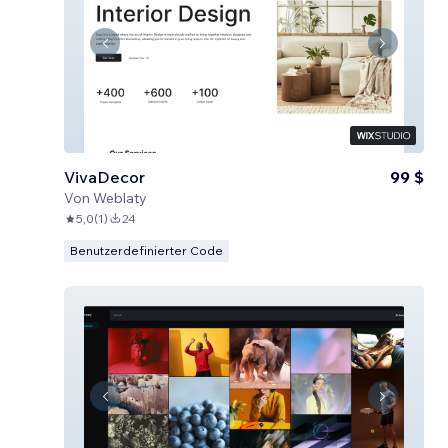
VivaDecor
99 $
Von
Weblaty
5,0
(
1
)
24
Benutzerdefinierter Code