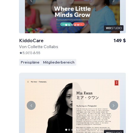
KiddoCare
149 $
Von
Collette Collabs
5,0
(
1
)
55
Preispläne
Mitgliederbereich