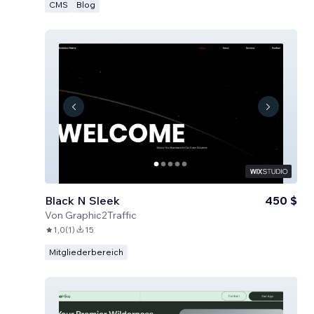
CMS
Blog
Black N Sleek
450 $
Von
Graphic2Traffic
1,0
(
1
)
15
Mitgliederbereich