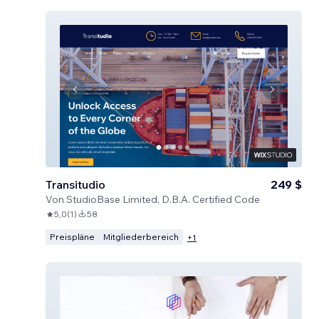
Transitudio
249 $
Von
StudioBase Limited, D.B.A. Certified Code
5,0
(
1
)
58
Preispläne
Mitgliederbereich
+
1