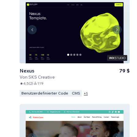
Nexus
79 $
Von
SKS Creative
4,5
(
2
)
119
Benutzerdefinierter Code
CMS
+
1