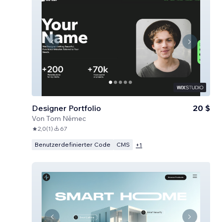
Designer Portfolio
20 $
Von
Tom Němec
2,0
(
1
)
67
Benutzerdefinierter Code
CMS
+
1