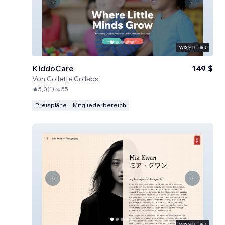
KiddoCare
149 $
Von
Collette Collabs
5,0
(
1
)
55
Preispläne
Mitgliederbereich