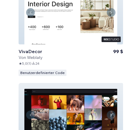
VivaDecor
99 $
Von
Weblaty
5,0
(
1
)
24
Benutzerdefinierter Code