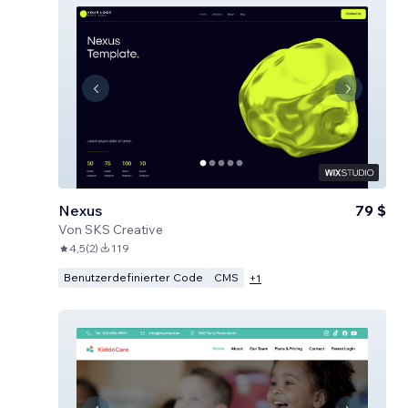
Nexus
79 $
Von
SKS Creative
4,5
(
2
)
119
Benutzerdefinierter Code
CMS
+
1