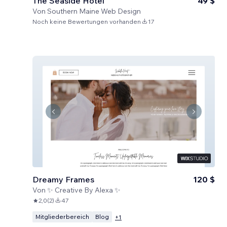
The Seaside Hotel
49 $
Von
Southern Maine Web Design
Noch keine Bewertungen vorhanden
17
Dreamy Frames
120 $
Von
✨ Creative By Alexa ✨
2,0
(
2
)
47
Mitgliederbereich
Blog
+
1