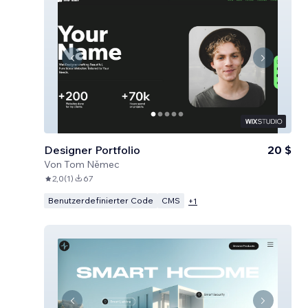
Designer Portfolio
20 $
Von
Tom Němec
2,0
(
1
)
67
Benutzerdefinierter Code
CMS
+
1