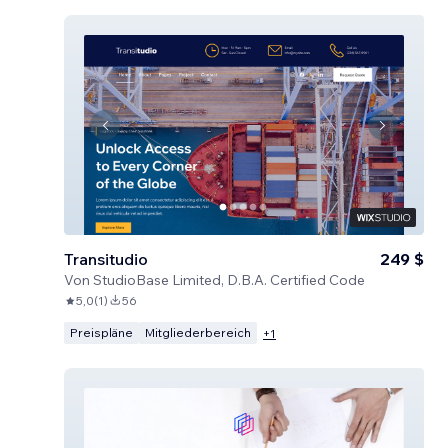
Transitudio
249 $
Von
StudioBase Limited, D.B.A. Certified Code
5,0
(
1
)
56
Preispläne
Mitgliederbereich
+
1