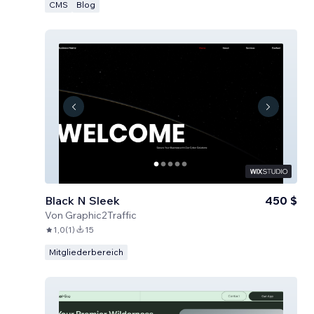
CMS
Blog
Black N Sleek
450 $
Von
Graphic2Traffic
1,0
(
1
)
15
Mitgliederbereich