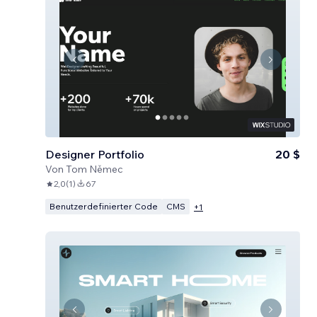
Designer Portfolio
20 $
Von
Tom Němec
2,0
(
1
)
67
Benutzerdefinierter Code
CMS
+
1