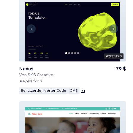
Nexus
79 $
Von
SKS Creative
4,5
(
2
)
119
Benutzerdefinierter Code
CMS
+
1