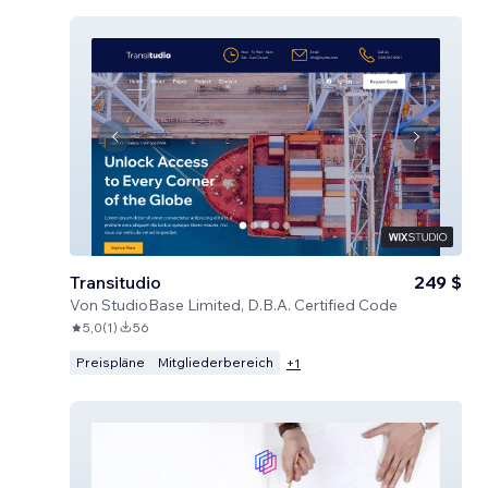
Transitudio
249 $
Von
StudioBase Limited, D.B.A. Certified Code
5,0
(
1
)
56
Preispläne
Mitgliederbereich
+
1