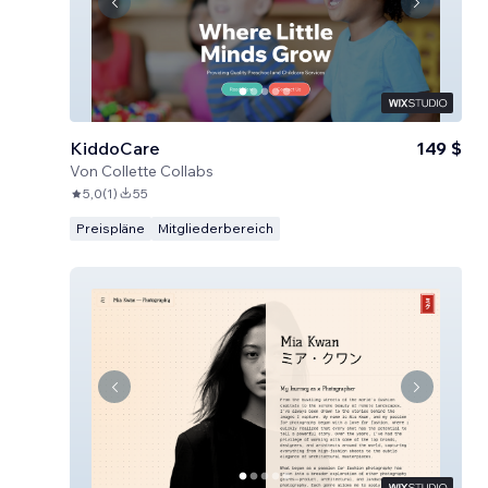
KiddoCare
149 $
Von
Collette Collabs
5,0
(
1
)
55
Preispläne
Mitgliederbereich