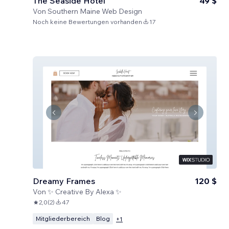
The Seaside Hotel
49 $
Von
Southern Maine Web Design
Noch keine Bewertungen vorhanden
17
Dreamy Frames
120 $
Von
✨ Creative By Alexa ✨
2,0
(
2
)
47
Mitgliederbereich
Blog
+
1