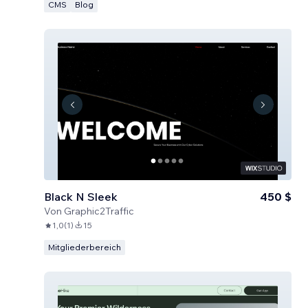
CMS
Blog
Black N Sleek
450 $
Von
Graphic2Traffic
1,0
(
1
)
15
Mitgliederbereich