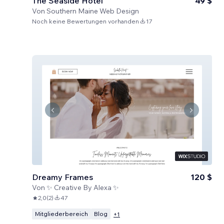
The Seaside Hotel
49 $
Von
Southern Maine Web Design
Noch keine Bewertungen vorhanden
17
Dreamy Frames
120 $
Von
✨ Creative By Alexa ✨
2,0
(
2
)
47
Mitgliederbereich
Blog
+
1