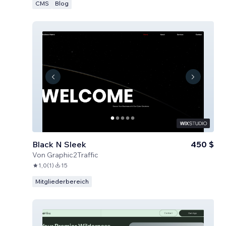
CMS
Blog
Black N Sleek
450 $
Von
Graphic2Traffic
1,0
(
1
)
15
Mitgliederbereich