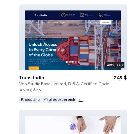
Transitudio
249 $
Von
StudioBase Limited, D.B.A. Certified Code
5,0
(
1
)
56
Preispläne
Mitgliederbereich
+
1