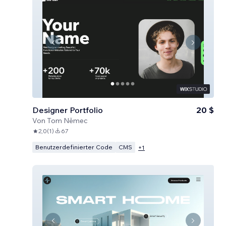
Designer Portfolio
20 $
Von
Tom Němec
2,0
(
1
)
67
Benutzerdefinierter Code
CMS
+
1