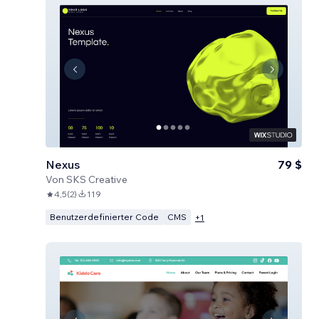
Nexus
79 $
Von
SKS Creative
4,5
(
2
)
119
Benutzerdefinierter Code
CMS
+
1