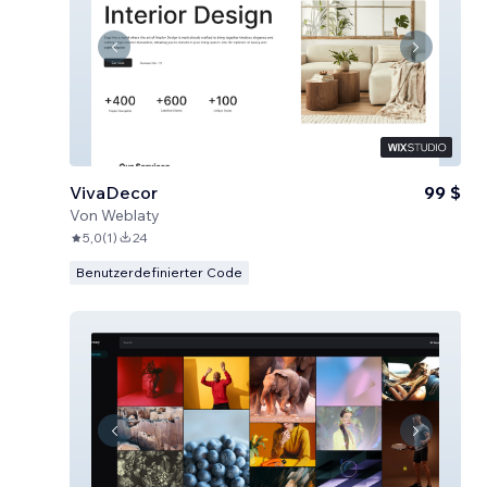
VivaDecor
99 $
Von
Weblaty
5,0
(
1
)
24
Benutzerdefinierter Code