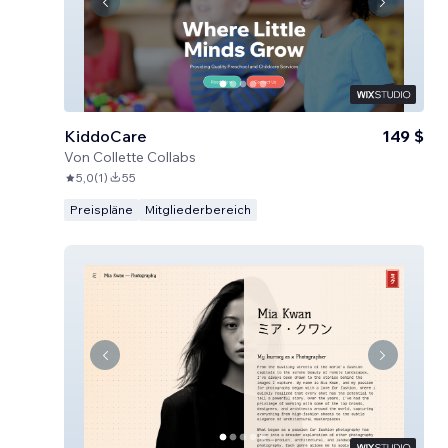
KiddoCare
149 $
Von
Collette Collabs
5,0
(
1
)
55
Preispläne
Mitgliederbereich