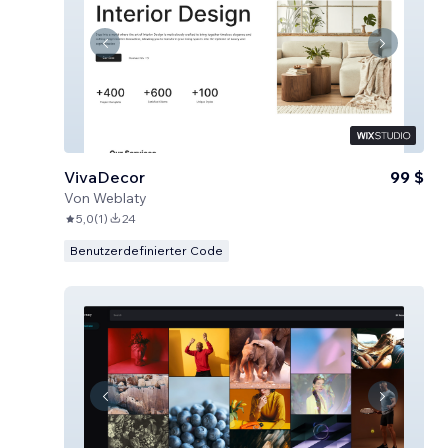
VivaDecor
99 $
Von
Weblaty
5,0
(
1
)
24
Benutzerdefinierter Code