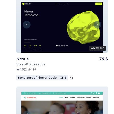
Nexus
79 $
Von
SKS Creative
4,5
(
2
)
119
Benutzerdefinierter Code
CMS
+
1