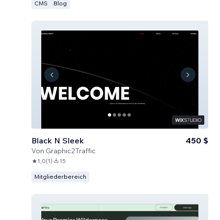
CMS
Blog
Black N Sleek
450 $
Von
Graphic2Traffic
1,0
(
1
)
15
Mitgliederbereich