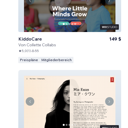
KiddoCare
149 $
Von
Collette Collabs
5,0
(
1
)
55
Preispläne
Mitgliederbereich