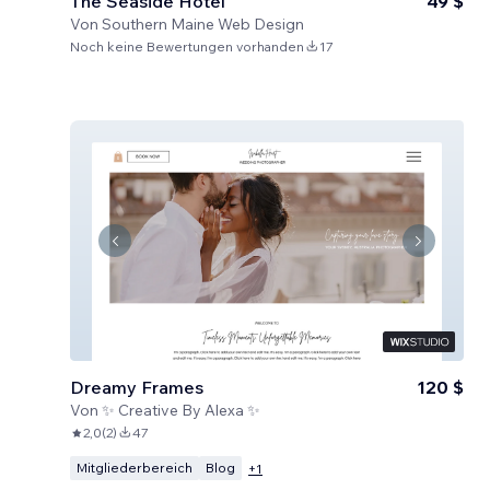
The Seaside Hotel
49 $
Von
Southern Maine Web Design
Noch keine Bewertungen vorhanden
17
Dreamy Frames
120 $
Von
✨ Creative By Alexa ✨
2,0
(
2
)
47
Mitgliederbereich
Blog
+
1