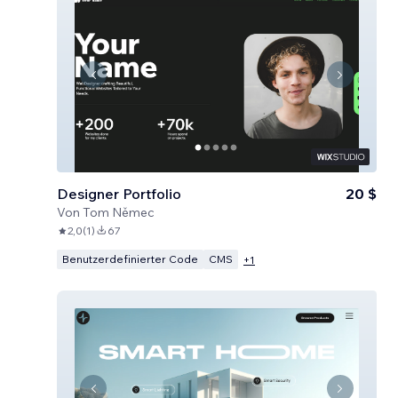
Designer Portfolio
20 $
Von
Tom Němec
2,0
(
1
)
67
Benutzerdefinierter Code
CMS
+
1