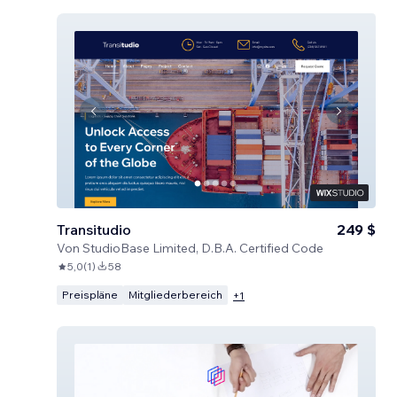
Transitudio
249 $
Von
StudioBase Limited, D.B.A. Certified Code
5,0
(
1
)
58
Preispläne
Mitgliederbereich
+
1