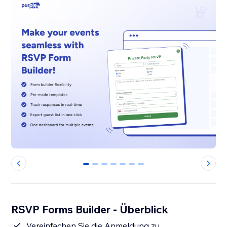
0
1
2
3
4
5
6
RSVP Forms Builder - Überblick
Vereinfachen Sie die Anmeldung zu