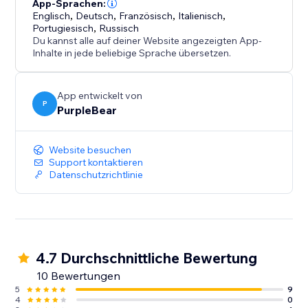
Veranstaltungsplanung effizienter und organisiert.
App-Sprachen:
Englisch
,
Deutsch
,
Französisch
,
Italienisch
,
Portugiesisch
,
Russisch
Du kannst alle auf deiner Website angezeigten App-
Inhalte in jede beliebige Sprache übersetzen.
App entwickelt von
P
PurpleBear
Website besuchen
Support kontaktieren
Datenschutzrichtlinie
4.7 Durchschnittliche Bewertung
10 Bewertungen
5
9
4
0