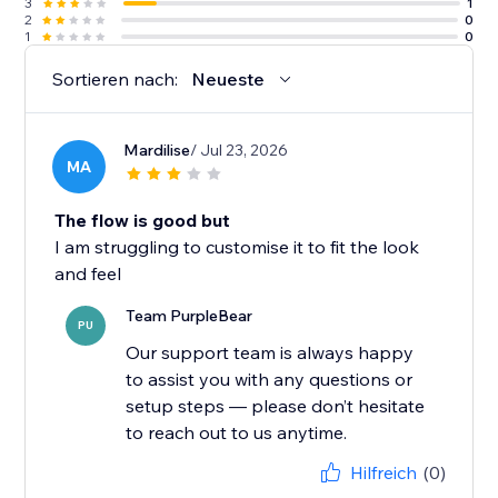
3
1
2
0
1
0
Sortieren nach:
Neueste
Mardilise
/ Jul 23, 2026
MA
The flow is good but
I am struggling to customise it to fit the look
and feel
Team PurpleBear
PU
Our support team is always happy
to assist you with any questions or
setup steps — please don’t hesitate
to reach out to us anytime.
Hilfreich
(0)