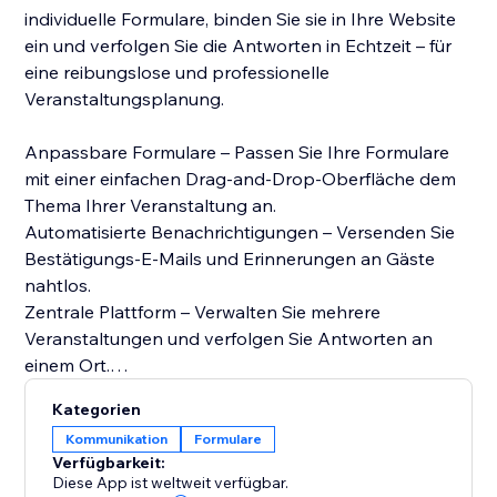
individuelle Formulare, binden Sie sie in Ihre Website
ein und verfolgen Sie die Antworten in Echtzeit – für
eine reibungslose und professionelle
Veranstaltungsplanung.
Anpassbare Formulare – Passen Sie Ihre Formulare
mit einer einfachen Drag-and-Drop-Oberfläche dem
Thema Ihrer Veranstaltung an.
Automatisierte Benachrichtigungen – Versenden Sie
Bestätigungs-E-Mails und Erinnerungen an Gäste
nahtlos.
Zentrale Plattform – Verwalten Sie mehrere
Veranstaltungen und verfolgen Sie Antworten an
einem Ort.
Kategorien
Perfekt für Veranstaltungsgastgeber, -planer oder
Kommunikation
Formulare
alle, die den Einladungsprozess optimieren möchten,
Verfügbarkeit:
macht der RSVP-Formular-Generator die
Diese App ist weltweit verfügbar.