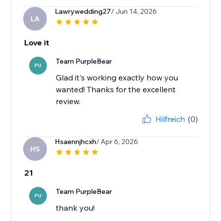
Lawrywedding27
/ Jun 14, 2026
LA
Love it
Team PurpleBear
PU
Glad it's working exactly how you
wanted! Thanks for the excellent
review.
Hilfreich
(0)
Hsaennjhcxh
/ Apr 6, 2026
HS
21
Team PurpleBear
PU
thank you!