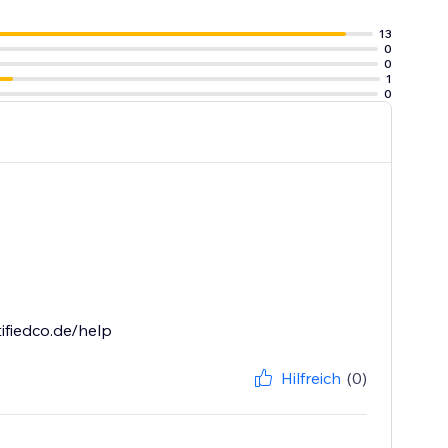
13
0
0
1
0
ifiedco.de/help
Hilfreich
(0)