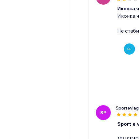
Иконка 
Иконка ч
Не стаб
CE
Sporteviagg
SP
Sport e v
1BUSINE