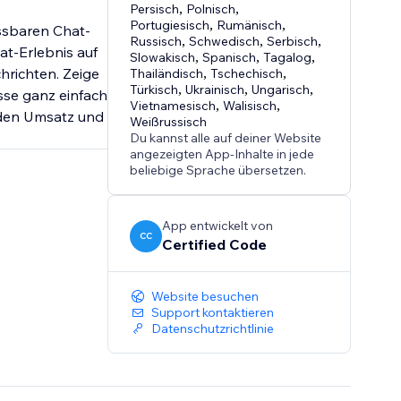
Persisch
,
Polnisch
,
Portugiesisch
,
Rumänisch
,
assbaren Chat-
Russisch
,
Schwedisch
,
Serbisch
,
at-Erlebnis auf
Slowakisch
,
Spanisch
,
Tagalog
,
hrichten. Zeige
Thailändisch
,
Tschechisch
,
Türkisch
,
Ukrainisch
,
Ungarisch
,
sse ganz einfach
Vietnamesisch
,
Walisisch
,
 den Umsatz und
Weißrussisch
Du kannst alle auf deiner Website
angezeigten App-Inhalte in jede
beliebige Sprache übersetzen.
App entwickelt von
CC
Certified Code
Website besuchen
Support kontaktieren
Datenschutzrichtlinie