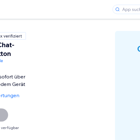
 verifiziert
Chat-
tton
de
sofort über
jedem Gerät
ertungen
 verfügbar