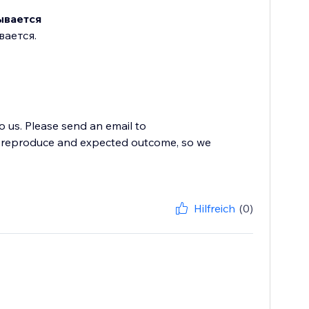
ывается
вается.
to us. Please send an email to
to reproduce and expected outcome, so we
Hilfreich
(0)