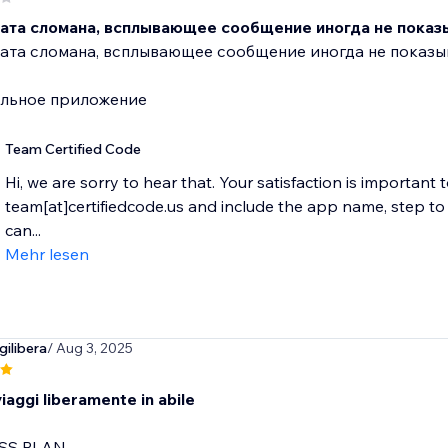
чата сломана, всплывающее сообщение иногда не показ
ата сломана, всплывающее сообщение иногда не показы
ильное приложение
Team Certified Code
Hi, we are sorry to hear that. Your satisfaction is important 
team[at]certifiedcode.us and include the app name, step 
can...
Mehr lesen
ilibera
/ Aug 3, 2025
iaggi liberamente in abile
SS PLAN