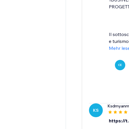
PROGETT
Il sottos
e turismo
Mehr les
CE
Ksdmyanm
KS
https://