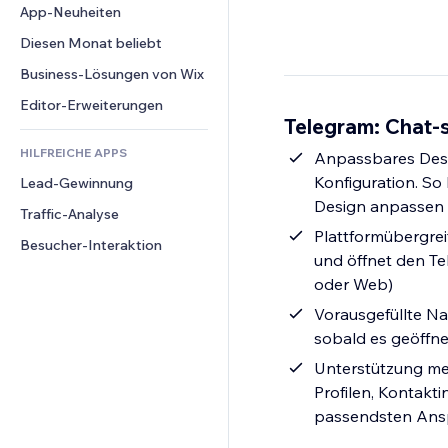
Conversion
Lagerlösungen
App-Neuheiten
PDF
Bildeffekte
Chat
Dropshipping
Dateifreigabe
Diesen Monat beliebt
Buttons & Menüs
Kommentare
Preise & Abonnements
News
Banner & Abzeichen
Business-Lösungen von Wix
Telefon
Crowdfunding
Content-Dienste
Taschenrechner
Community
Editor-Erweiterungen
Speisen & Getränke
Telegram: Chat-s
Texteffekte
Suche
Bewertungen und Feedback
HILFREICHE APPS
Wetter
Anpassbares Desi
CRM
Konfiguration. S
Lead-Gewinnung
Diagramme & Tabellen
Design anpassen
Traffic-Analyse
Plattformübergrei
Besucher-Interaktion
und öffnet den T
oder Web)
Vorausgefüllte Na
sobald es geöffne
Unterstützung meh
Profilen, Kontakt
passendsten Ansp