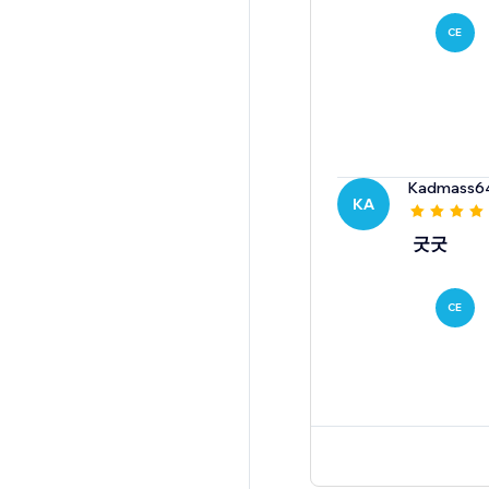
CE
Kadmass6
KA
굿굿
CE