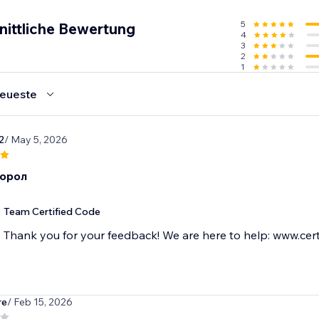
5
nittliche Bewertung
4
3
2
1
eueste
2
/ May 5, 2026
орол
Team Certified Code
Thank you for your feedback! We are here to help: www.cert
re
/ Feb 15, 2026