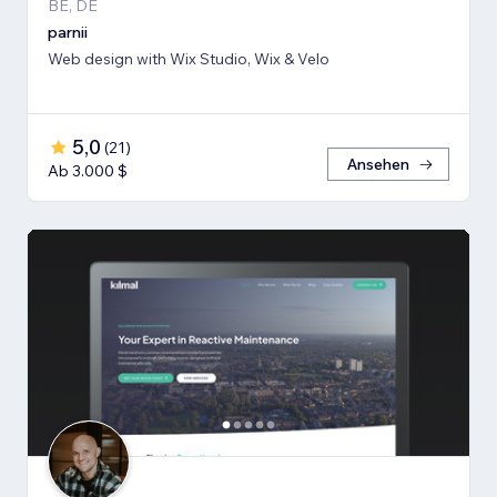
BE, DE
parnii
Web design with Wix Studio, Wix & Velo
5,0
(
21
)
Ansehen
Ab 3.000 $