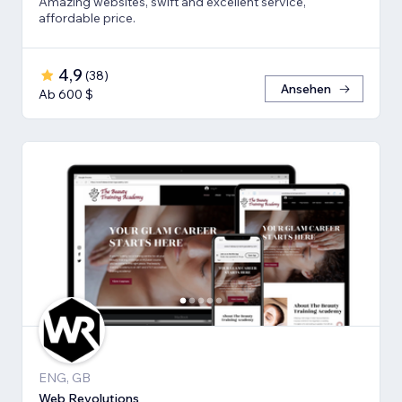
Amazing websites, swift and excellent service,
affordable price.
4,9
(
38
)
Ansehen
Ab 600 $
ENG, GB
Web Revolutions