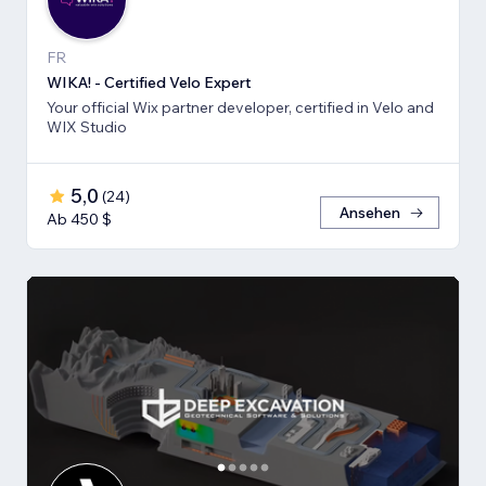
FR
WIKA! - Certified Velo Expert
Your official Wix partner developer, certified in Velo and
WIX Studio
5,0
(
24
)
Ansehen
Ab 450 $