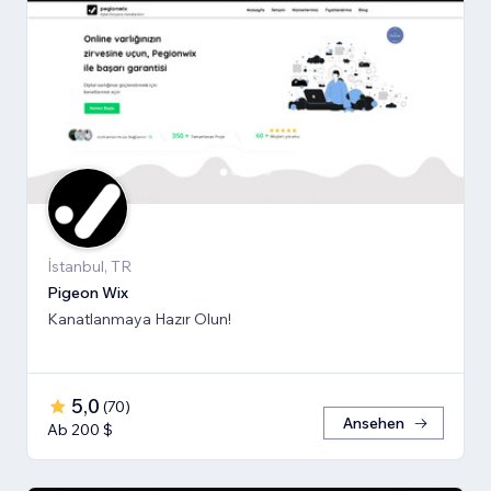
İstanbul, TR
Pigeon Wix
Kanatlanmaya Hazır Olun!
5,0
(
70
)
Ansehen
Ab 200 $