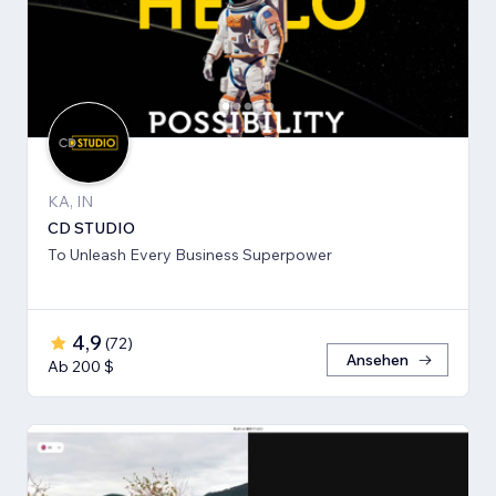
KA, IN
CD STUDIO
To Unleash Every Business Superpower
4,9
(
72
)
Ansehen
Ab 200 $