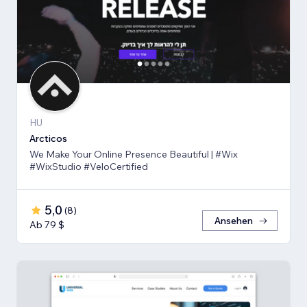
HU
Arcticos
We Make Your Online Presence Beautiful | #Wix
#WixStudio #VeloCertified
5,0
(
8
)
Ansehen
Ab 79 $