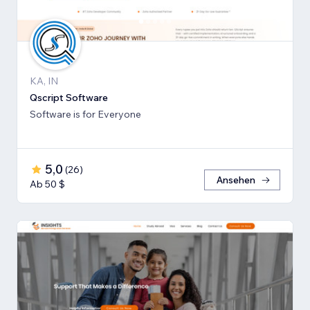
KA, IN
Qscript Software
Software is for Everyone
5,0
(
26
)
Ansehen
Ab 50 $