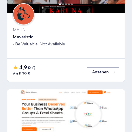
MH, IN
Maveristic
- Be Valuable, Not Available
4,9
(
37
)
Ansehen
Ab 599 $