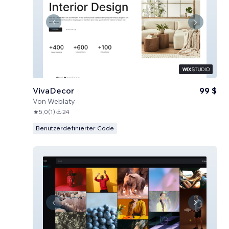
VivaDecor
99 $
Von
Weblaty
5,0
(
1
)
24
Benutzerdefinierter Code