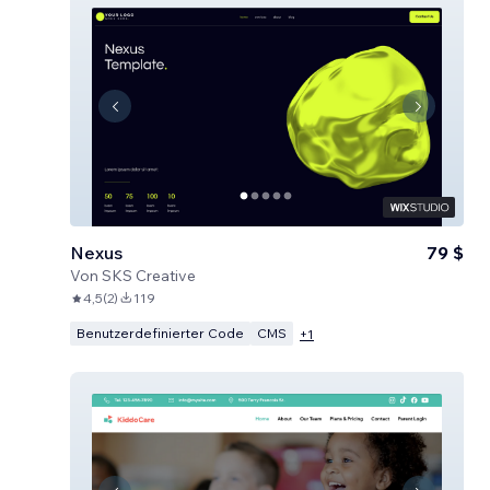
Nexus
79 $
Von
SKS Creative
4,5
(
2
)
119
Benutzerdefinierter Code
CMS
+
1