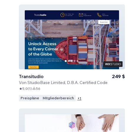
Transitudio
249 $
Von
StudioBase Limited, D.B.A. Certified Code
5,0
(
1
)
56
Preispläne
Mitgliederbereich
+
1