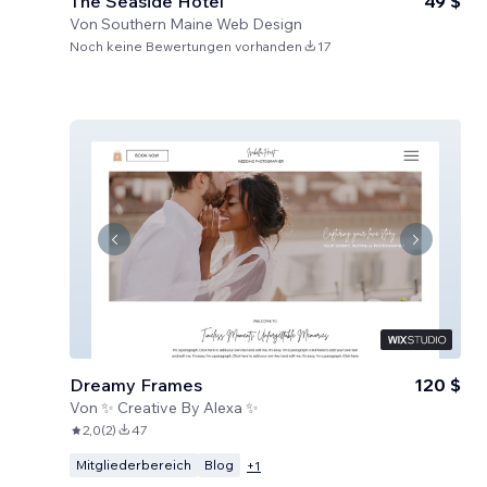
The Seaside Hotel
49 $
Von
Southern Maine Web Design
Noch keine Bewertungen vorhanden
17
Dreamy Frames
120 $
Von
✨ Creative By Alexa ✨
2,0
(
2
)
47
Mitgliederbereich
Blog
+
1