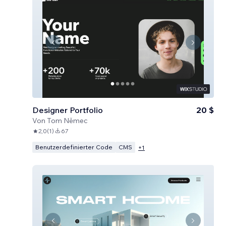
Designer Portfolio
20 $
Von
Tom Němec
2,0
(
1
)
67
Benutzerdefinierter Code
CMS
+
1