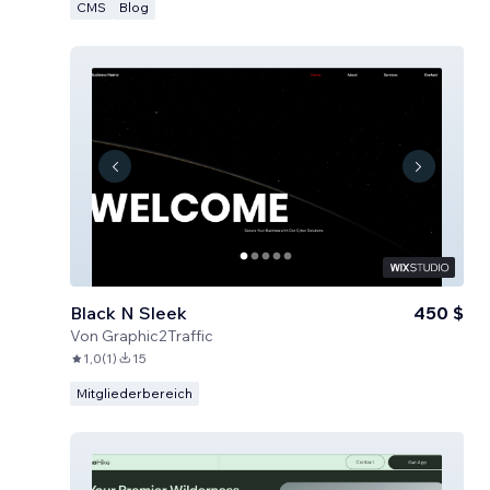
CMS
Blog
Black N Sleek
450 $
Von
Graphic2Traffic
1,0
(
1
)
15
Mitgliederbereich