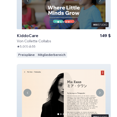
KiddoCare
149 $
Von
Collette Collabs
5,0
(
1
)
55
Preispläne
Mitgliederbereich