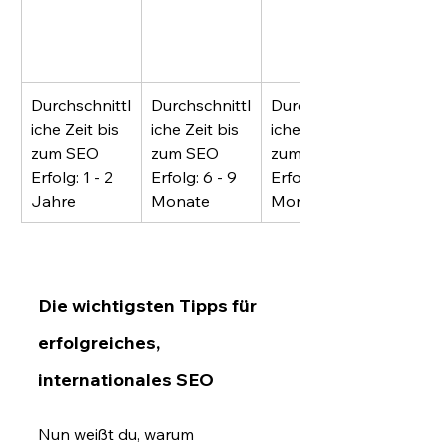
produzie
rt und 
optimiert
 wird
Durchschnittl
Durchschnittl
Durchschnittl
iche Zeit bis 
iche Zeit bis 
iche Zeit bis 
zum SEO 
zum SEO 
zum SEO 
Erfolg: 1 - 2 
Erfolg: 6 - 9 
Erfolg: 3 - 6 
Jahre
Monate
Monate
Die wichtigsten Tipps für 
erfolgreiches, 
internationales SEO
Nun weißt du, warum 