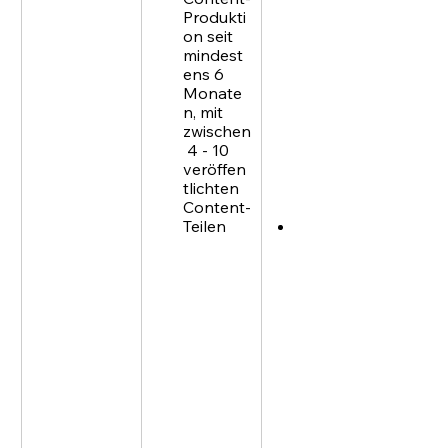
rankst 
Produkti
für 
on seit 
Keyword
mindest
s mit 
ens 6 
hohem 
Monate
Schwieri
n, mit 
gkeitsgr
zwischen
ad und 
 4 - 10 
hohem 
veröffen
Suchvol
tlichten  
umen
Content-
Teilen
Regelmä
ßige  
Content-
Produkti
on seit 2 
- 3 
Jahren, 
mit fast 
tägliche
m 
Content,
 der 