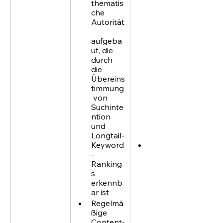
äulen 
thematis
und 
che 
Seitenstr
Autorität
ukturen 
sind seit 
aufgeba
langem 
ut, die 
in 
durch 
Betrieb 
die 
und du 
Übereins
arbeitest
timmung
 daran, 
 von 
Lücken 
Suchinte
zu 
ntion 
schließe
und 
n
Longtail-
Keyword
Du 
-
verfügst 
Ranking
über 
s 
eine 
erkennb
starke 
ar ist
thematis
che 
Regelmä
Autorität
ßige  
 und 
Content-