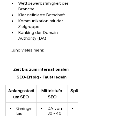
Wettbewerbsfähigkeit der 
Branche
Klar definierte Botschaft
Kommunikation mit der 
Zielgruppe
Ranking der Domain 
Authority (DA)
....und vieles mehr.
Zeit bis zum internationalen 
SEO-Erfolg - Faustregeln
Anfangsstadi
Mittelstufe 
Späte Phase 
um SEO
SEO
SEO
Geringe 
DA von 
DA von 
bis 
30 - 40
50+