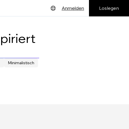
Loslegen
Anmelden
English
Deutsch
piriert
Español
Français
s
Minimalistisch
日本語
Português