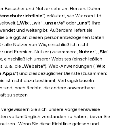
ner Besucher und Nutzer sehr am Herzen. Daher
enschutzrichtlinie
“) erläutert, wie Wix.com Ltd.
ltweit („
Wix
“, „
wir
“ „
unser/e
“ oder „
uns
“) Ihre
ndet und weitergibt. Außerdem liefert sie
 die Sie ggf. an diesen personenbezogenen Daten
ür alle Nutzer von Wix, einschließlich nicht
utzer und Premium-Nutzer (zusammen: „
Nutzer
“, „
Sie
“
x, einschließlich unserer Websites (einschließlich
u. a., die „
Website
“), Web-Anwendungen („
Wix
e Apps
“) und diesbezüglicher Dienste (zusammen:
nie ist nicht dazu bestimmt, Vertragsklauseln
gen sind, noch Rechte, die andere anwendbare
ft zu setzen.
nd vergewissern Sie sich, unsere Vorgehensweise
en vollumfänglich verstanden zu haben, bevor Sie
 nutzen. Wenn Sie diese Richtlinie gelesen und