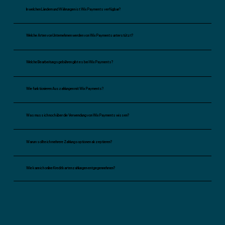
In welchen Ländern und Währungen ist Wix Payments verfügbar?
Welche Arten von Unternehmen werden von Wix Payments unterstützt?
Welche Bearbeitungsgebühren gibt es bei Wix Payments?
Wie funktionieren Auszahlungen mit Wix Payments?
Was muss ich noch über die Verwendung von Wix Payments wissen?
Warum sollte ich mehrere Zahlungsoptionen akzeptieren?
Wie kann ich online Kreditkartenzahlungen entgegennehmen?