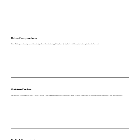
Mehrere Zahlungsmethoden
Nimm Zahlungen online entgegen mit den gängigen Debit-/Kreditkarten, Apple Pay, Google Pay, Sofort mit Klarna, „Jetzt kaufen, später bezahlen“ und mehr.
Optimierter Checkout
Sorge für mehr Conversions mit einer Komplettlösung für Zahlungsoptionen auf deiner
E-Commerce-Website
. Reduziere Kaufabbrüche mit einem maßgeschneiderten Checkout für deine Kund:innen.