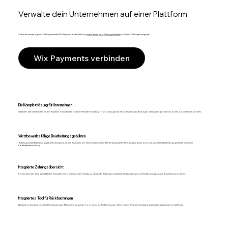
Verwalte dein Unternehmen auf einer Plattform
Verbinde unseren eigenen Zahlungsanbieter Wix Payments oder wähle aus
einer Vielzahl von Zahlungsanbietern
und nimm Zahlungen entgegen.
Wix Payments verbinden
Die Komplettlösung für Unternehmen
Optimiere dein Unternehmen mit Wix Payments. Verwalte alles in deiner Website-Verwaltung – von Zahlungen bis hin zu Bestellungen, Buchungen, Veranstaltungen, Services, Kursen, Abonnements und mehr.
Wettbewerbsfähige Bearbeitungsgebühren
Zahle pauschale Bearbeitungsgebühren basierend auf den Transaktionen deines Unternehmens. Mit der transparenten Preisgestaltung hast du nur eine pauschale Bearbeitungsgebühr für die Online-
Kreditkartenabwicklung.
Integrierte Zahlungsübersicht
Kontrolliere alle deine geschäftlichen Transaktionen in einer einzigen Verwaltung. Überprüfe Zahlungen, bearbeite Rückerstattungen und Rückbuchungen, plane Auszahlungen und mehr.
Integriertes Tool für Rückbuchungen
Bearbeite und reagiere schnell auf Rückbuchungen. Mit unserem bequemen Tool kannst du Rückbuchungen direkt in deiner Website-Verwaltung überwachen, akzeptieren und anfechten.