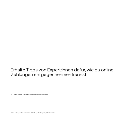
Erhalte Tipps von Expert:innen dafür, wie du online
Zahlungen entgegennehmen kannst
E-Commerce aufbauen – So startest du einen erfolgreichen Online-Shop
Sichere Zahlungsmethoden für deinen Online-Shop: Zahlungsmöglichkeiten mit Wix