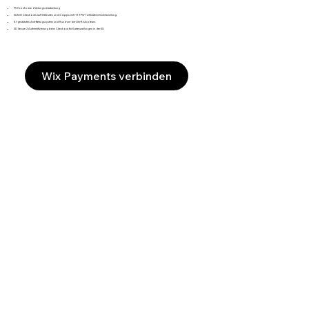
PCI-konforme Zahlungsverarbeitung
Sichere Checkouts auf Websites und in Apps mit HTTPS/TLS-Datenverschlüsselung.
KI-gestütztes Anti-Betrugssystem und Rund-um-die-Uhr-Risikoteam.
3D Secure 2-Authentifizierung beim Checkout für Kartenzahlungen in der EU
Wix Payments verbinden