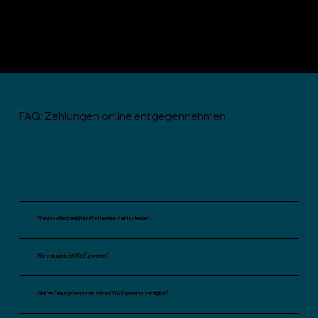
FAQ: Zahlungen online entgegennehmen
Warum sollte ich mich für Wix Payments entscheiden?
Wie verknüpfe ich Wix Payments?
Welche Zahlungsmethoden sind mit Wix Payments verfügbar?