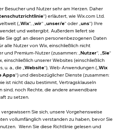
ner Besucher und Nutzer sehr am Herzen. Daher
enschutzrichtlinie
“) erläutert, wie Wix.com Ltd.
ltweit („
Wix
“, „
wir
“ „
unser/e
“ oder „
uns
“) Ihre
ndet und weitergibt. Außerdem liefert sie
 die Sie ggf. an diesen personenbezogenen Daten
ür alle Nutzer von Wix, einschließlich nicht
utzer und Premium-Nutzer (zusammen: „
Nutzer
“, „
Sie
“
x, einschließlich unserer Websites (einschließlich
u. a., die „
Website
“), Web-Anwendungen („
Wix
e Apps
“) und diesbezüglicher Dienste (zusammen:
nie ist nicht dazu bestimmt, Vertragsklauseln
gen sind, noch Rechte, die andere anwendbare
ft zu setzen.
nd vergewissern Sie sich, unsere Vorgehensweise
en vollumfänglich verstanden zu haben, bevor Sie
 nutzen. Wenn Sie diese Richtlinie gelesen und