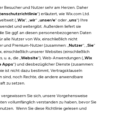
ner Besucher und Nutzer sehr am Herzen. Daher
enschutzrichtlinie
“) erläutert, wie Wix.com Ltd.
ltweit („
Wix
“, „
wir
“ „
unser/e
“ oder „
uns
“) Ihre
ndet und weitergibt. Außerdem liefert sie
 die Sie ggf. an diesen personenbezogenen Daten
ür alle Nutzer von Wix, einschließlich nicht
utzer und Premium-Nutzer (zusammen: „
Nutzer
“, „
Sie
“
x, einschließlich unserer Websites (einschließlich
u. a., die „
Website
“), Web-Anwendungen („
Wix
e Apps
“) und diesbezüglicher Dienste (zusammen:
nie ist nicht dazu bestimmt, Vertragsklauseln
gen sind, noch Rechte, die andere anwendbare
ft zu setzen.
nd vergewissern Sie sich, unsere Vorgehensweise
en vollumfänglich verstanden zu haben, bevor Sie
 nutzen. Wenn Sie diese Richtlinie gelesen und