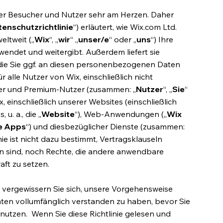
ner Besucher und Nutzer sehr am Herzen. Daher
enschutzrichtlinie
“) erläutert, wie Wix.com Ltd.
ltweit („
Wix
“, „
wir
“ „
unser/e
“ oder „
uns
“) Ihre
ndet und weitergibt. Außerdem liefert sie
 die Sie ggf. an diesen personenbezogenen Daten
ür alle Nutzer von Wix, einschließlich nicht
utzer und Premium-Nutzer (zusammen: „
Nutzer
“, „
Sie
“
x, einschließlich unserer Websites (einschließlich
u. a., die „
Website
“), Web-Anwendungen („
Wix
e Apps
“) und diesbezüglicher Dienste (zusammen:
nie ist nicht dazu bestimmt, Vertragsklauseln
gen sind, noch Rechte, die andere anwendbare
ft zu setzen.
nd vergewissern Sie sich, unsere Vorgehensweise
en vollumfänglich verstanden zu haben, bevor Sie
 nutzen. Wenn Sie diese Richtlinie gelesen und