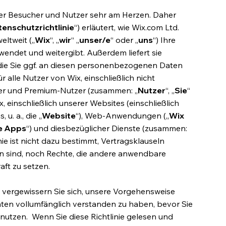
ner Besucher und Nutzer sehr am Herzen. Daher
enschutzrichtlinie
“) erläutert, wie Wix.com Ltd.
ltweit („
Wix
“, „
wir
“ „
unser/e
“ oder „
uns
“) Ihre
ndet und weitergibt. Außerdem liefert sie
 die Sie ggf. an diesen personenbezogenen Daten
ür alle Nutzer von Wix, einschließlich nicht
utzer und Premium-Nutzer (zusammen: „
Nutzer
“, „
Sie
“
x, einschließlich unserer Websites (einschließlich
u. a., die „
Website
“), Web-Anwendungen („
Wix
e Apps
“) und diesbezüglicher Dienste (zusammen:
nie ist nicht dazu bestimmt, Vertragsklauseln
gen sind, noch Rechte, die andere anwendbare
ft zu setzen.
nd vergewissern Sie sich, unsere Vorgehensweise
en vollumfänglich verstanden zu haben, bevor Sie
 nutzen. Wenn Sie diese Richtlinie gelesen und