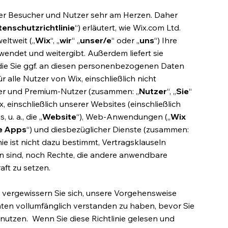
ner Besucher und Nutzer sehr am Herzen. Daher
enschutzrichtlinie
“) erläutert, wie Wix.com Ltd.
ltweit („
Wix
“, „
wir
“ „
unser/e
“ oder „
uns
“) Ihre
ndet und weitergibt. Außerdem liefert sie
 die Sie ggf. an diesen personenbezogenen Daten
ür alle Nutzer von Wix, einschließlich nicht
utzer und Premium-Nutzer (zusammen: „
Nutzer
“, „
Sie
“
x, einschließlich unserer Websites (einschließlich
u. a., die „
Website
“), Web-Anwendungen („
Wix
e Apps
“) und diesbezüglicher Dienste (zusammen:
nie ist nicht dazu bestimmt, Vertragsklauseln
gen sind, noch Rechte, die andere anwendbare
ft zu setzen.
nd vergewissern Sie sich, unsere Vorgehensweise
en vollumfänglich verstanden zu haben, bevor Sie
 nutzen. Wenn Sie diese Richtlinie gelesen und