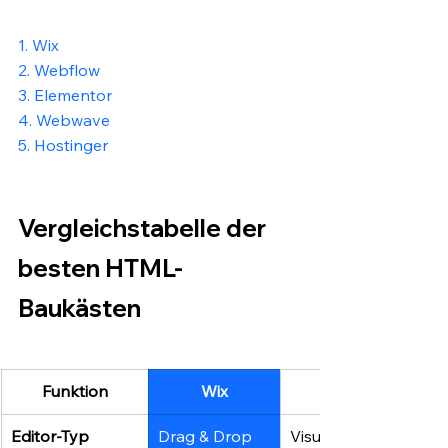
1. Wix
2. Webflow
3. Elementor
4. Webwave
5. Hostinger
Vergleichstabelle der 
besten HTML-
Baukästen
Funktion
Wix
Webflow
Editor-Typ
Drag & Drop 
Visueller CSS-