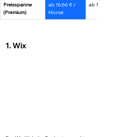
Preisspanne 
ab 16,66 € / 
ab 14 $ / Monat
(Premium)
Monat
1. Wix